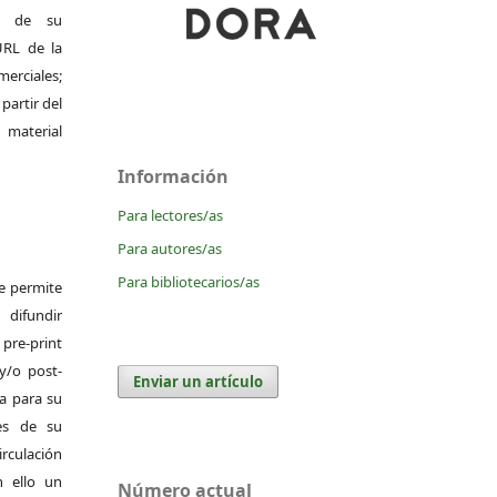
al de su
 URL de la
merciales;
 partir del
 material
Información
Para lectores/as
Para autores/as
Para bibliotecarios/as
Se permite
difundir
pre-print
y/o post-
Enviar un artículo
da para su
es de su
irculación
 ello un
Número actual