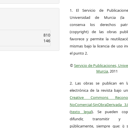
1. El Servicio de Publicacion
Universidad de Murcia (la ed
conserva los derechos patri
(copyright) de las obras publ
810
favorece y permite la reutilizac
146
mismas bajo la licencia de uso i
el punto 2.
©
Servicio de Publicaciones, Univ
Murcia
, 2011
2. Las obras se publican en l
electrónica de la revista bajo un
Creative Commons Reconoci
NoComercial-SinObraDerivada 3
(
texto legal
). Se pueden copia
difundir, transmitir y 
públicamente, siempre que: i) s