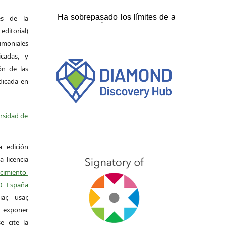
es de la
itorial)
moniales
icadas, y
ión de las
ndicada en
ersidad de
a edición
a licencia
miento-
.0 España
r, usar,
exponer
e cite la