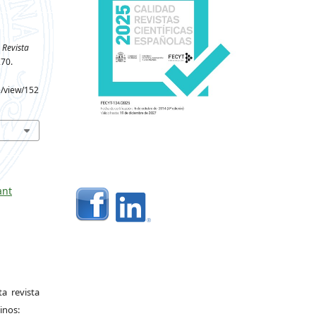
Revista
270.
e/view/152
ant
a revista
inos: