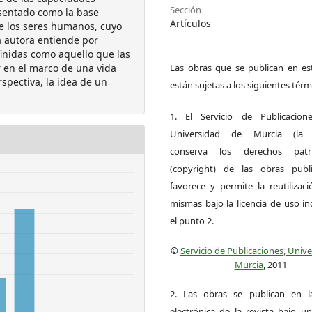
Sección
esentado como la base
Artículos
de los seres humanos, cuyo
a autora entiende por
inidas como aquello que las
 en el marco de una vida
Las obras que se publican en est
spectiva, la idea de un
están sujetas a los siguientes térm
1. El Servicio de Publicacion
Universidad de Murcia (la ed
conserva los derechos patri
(copyright) de las obras publ
favorece y permite la reutilizac
mismas bajo la licencia de uso i
el punto 2.
©
Servicio de Publicaciones, Univ
Murcia
, 2011
2. Las obras se publican en l
electrónica de la revista bajo un