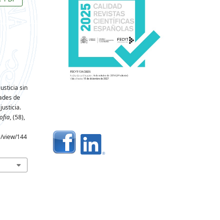
usticia sin
dades de
usticia.
ofia
, (58),
e/view/144