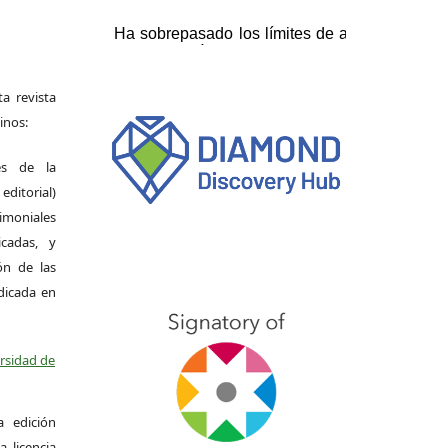
a revista
inos:
es de la
itorial)
moniales
icadas, y
ión de las
ndicada en
ersidad de
a edición
a licencia