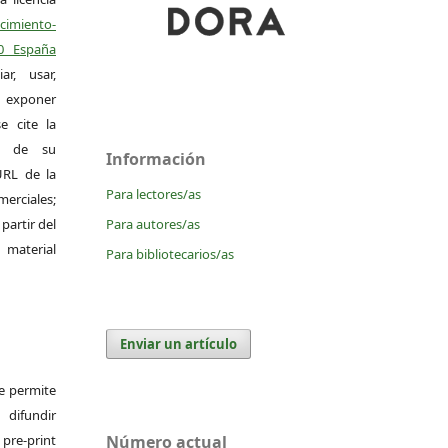
miento-
.0 España
r, usar,
exponer
e cite la
al de su
Información
 URL de la
Para lectores/as
merciales;
Para autores/as
 partir del
 material
Para bibliotecarios/as
Enviar un artículo
Se permite
difundir
pre-print
Número actual