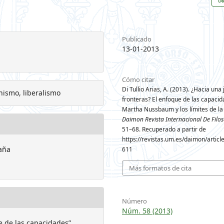
Publicado
13-01-2013
Cómo citar
Di Tullio Arias, A. (2013). ¿Hacia una j
inismo, liberalismo
fronteras? El enfoque de las capaci
Martha Nussbaum y los límites de la j
Daimon Revista Internacional De Filos
51–68. Recuperado a partir de
https://revistas.um.es/daimon/articl
paña
611
Más formatos de cita
Número
Núm. 58 (2013)
e de las capacidades”