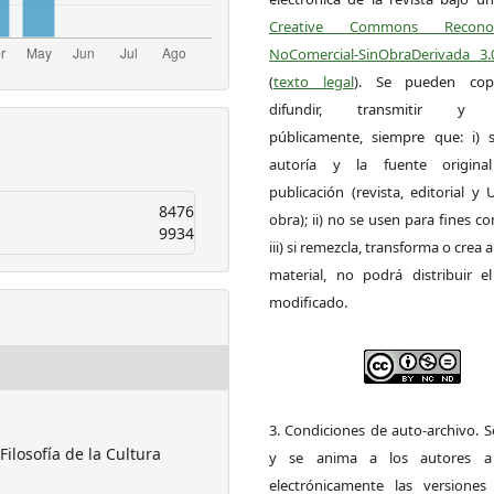
Creative Commons Reconoci
NoComercial-SinObraDerivada 3
(
texto legal
). Se pueden copia
difundir, transmitir y 
públicamente, siempre que: i) s
autoría y la fuente origin
publicación (revista, editorial y
8476
obra); ii) no se usen para fines co
9934
iii) si remezcla, transforma o crea a
material, no podrá distribuir el
modificado.
3. Condiciones de auto-archivo. 
Filosofía de la Cultura
y se anima a los autores a 
electrónicamente las versiones 