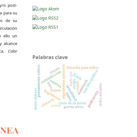
y/o post-
da para su
es de su
irculación
 ello un
y alcance
ica.
Color
Palabras clave
argumentos opuestos
pensamiento crítico
filosofía para niños
interés
sanción jurídica
contradicción
siglo xxi
Žižek
estética.
domènech
riesgo
centro
astro
redes sociales
sexualidad
manin
denis diderot
hegemonía
poshistoria
danto
vivencia
crisis de la razón
sorteo
guerra aérea