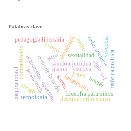
Palabras clave
domènech
redes sociales
vivencia
pedagogía libertaria
danto
centro
contradicción
retórica política
astro
sexualidad
argumentos opuestos
crisis de la razón
siglo xxi
sanción jurídica
manin
estética.
mejora moral
poshistoria
Žižek
hegemonía
sorteo
interés
riesgo
filosofía para niños
tecnología
desnivel prometeico