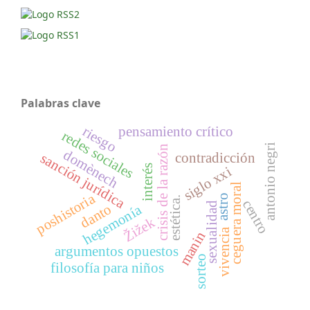
Palabras clave
riesgo
pensamiento crítico
redes sociales
antonio negri
crisis de la razón
domènech
contradicción
sanción jurídica
interés
siglo xxi
ceguera moral
poshistoria
astro
estética.
centro
sexualidad
danto
hegemonía
Žižek
vivencia
manin
argumentos opuestos
sorteo
filosofía para niños