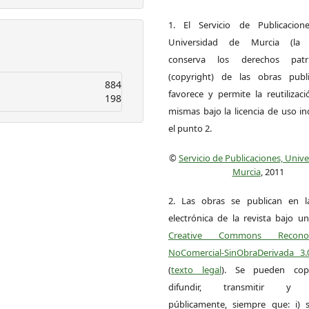
1. El Servicio de Publicacion
Universidad de Murcia (la ed
conserva los derechos patri
(copyright) de las obras publ
884
favorece y permite la reutilizac
198
mismas bajo la licencia de uso i
el punto 2.
©
Servicio de Publicaciones, Univ
Murcia
, 2011
2. Las obras se publican en l
electrónica de la revista bajo un
Creative Commons Reconoci
NoComercial-SinObraDerivada 3
(
texto legal
). Se pueden copia
difundir, transmitir y 
públicamente, siempre que: i) s