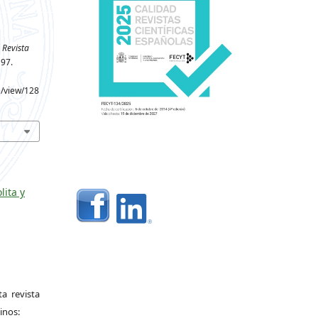
Revista
197.
e/view/128
lita y
a revista
inos: