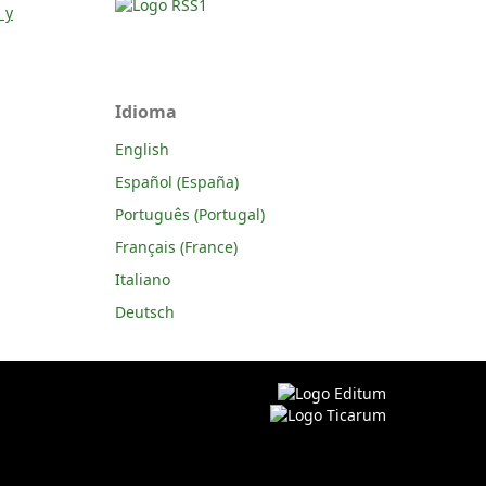
 y
Idioma
English
Español (España)
Português (Portugal)
Français (France)
Italiano
Deutsch