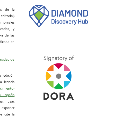
es de la
itorial)
moniales
icadas, y
ión de las
ndicada en
ersidad de
a edición
a licencia
miento-
.0 España
r, usar,
exponer
e cite la