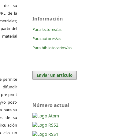
al de su
 URL de la
Información
merciales;
 partir del
Para lectores/as
 material
Para autores/as
Para bibliotecarios/as
Enviar un artículo
Se permite
difundir
pre-print
y/o post-
Número actual
da para su
es de su
irculación
 ello un