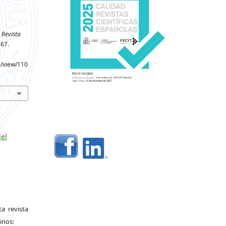
Revista
167.
e/view/110
del
a revista
inos: