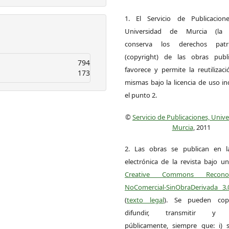
1. El Servicio de Publicacion
Universidad de Murcia (la ed
conserva los derechos patri
(copyright) de las obras publ
794
favorece y permite la reutilizac
173
mismas bajo la licencia de uso i
el punto 2.
©
Servicio de Publicaciones, Univ
Murcia
, 2011
2. Las obras se publican en l
electrónica de la revista bajo un
Creative Commons Reconoci
NoComercial-SinObraDerivada 3
(
texto legal
). Se pueden copia
difundir, transmitir y 
públicamente, siempre que: i) s