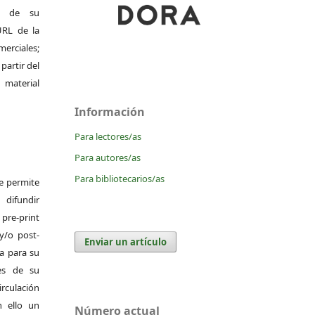
al de su
 URL de la
merciales;
 partir del
 material
Información
Para lectores/as
Para autores/as
Para bibliotecarios/as
Se permite
difundir
pre-print
y/o post-
Enviar un artículo
da para su
es de su
irculación
 ello un
Número actual