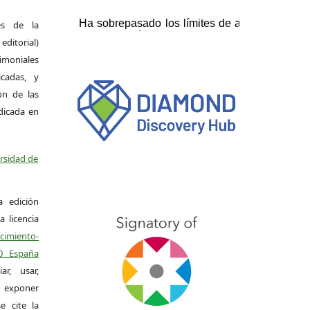
es de la
itorial)
moniales
icadas, y
ión de las
ndicada en
ersidad de
a edición
a licencia
miento-
.0 España
r, usar,
exponer
e cite la