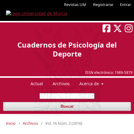
Revistas UM
Registrarse
Entrar
Cuadernos de Psicología del
Deporte
ISSN electrónico:
1989-5879
Actual
Archivos
Acerca de
Buscar
Inicio
/
Archivos
/
Vol. 16 Núm. 2 (2016)