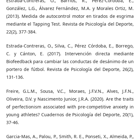
Estrada-Contreras, O., Barrios, R., Pérez-Córdoba, E.,
González, L.G., Álvarez Fernández, M.A. y Morales Ortiz, M.
(2013). Medida de autocontrol motor en tirados de esgrima
mediante el Tapping Test. Revista de Psicología del Deporte,
22(2), 377-384.
Estrada-Contreras, O., Silva, C., Pérez Córdoba, E., Borrego,
C. y Cánton, E. (2017). Intervención directa mediante
Biofeedback para cambiar las conductas de desánimo de un
portero de fútbol. Revista de Psicología del Deporte, 26(2),
131-136.
Freire, G.L.M., Sousa, V.C., Moraes, J.F.V.N., Alves, J.F.N.,
Oliveira, D.V. y Nascimento Junior, J.R.A. (2020). Are the traits
of perfectionism associated with pre-competitive anxiety in
young athletes? Cuadernos de Psicología del Deporte, 20(1),
37-46.
Garcia-Mas, A., Palou, P., Smith, R. E., Ponseti, X., Almeida, P.,