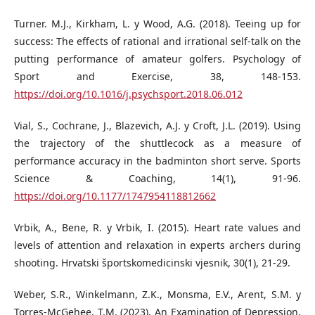
Turner. M.J., Kirkham, L. y Wood, A.G. (2018). Teeing up for
success: The effects of rational and irrational self-talk on the
putting performance of amateur golfers. Psychology of
Sport and Exercise, 38, 148-153.
https://doi.org/10.1016/j.psychsport.2018.06.012
Vial, S., Cochrane, J., Blazevich, A.J. y Croft, J.L. (2019). Using
the trajectory of the shuttlecock as a measure of
performance accuracy in the badminton short serve. Sports
Science & Coaching, 14(1), 91-96.
https://doi.org/10.1177/1747954118812662
Vrbik, A., Bene, R. y Vrbik, I. (2015). Heart rate values and
levels of attention and relaxation in experts archers during
shooting. Hrvatski športskomedicinski vjesnik, 30(1), 21-29.
Weber, S.R., Winkelmann, Z.K., Monsma, E.V., Arent, S.M. y
Torres-McGehee, T.M. (2023). An Examination of Depression,