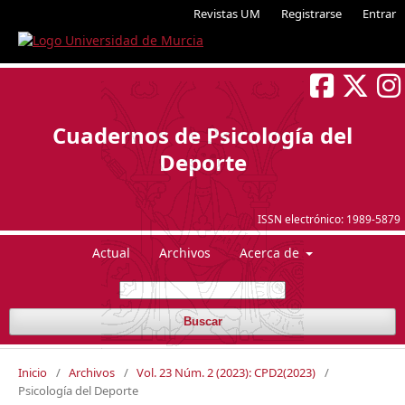
Revistas UM
Registrarse
Entrar
Cuadernos de Psicología del
Deporte
ISSN electrónico:
1989-5879
Actual
Archivos
Acerca de
Buscar
Inicio
/
Archivos
/
Vol. 23 Núm. 2 (2023): CPD2(2023)
/
Psicología del Deporte