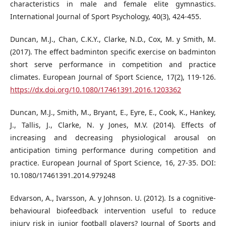
characteristics in male and female elite gymnastics.
International Journal of Sport Psychology, 40(3), 424-455.
Duncan, M.J., Chan, C.K.Y., Clarke, N.D., Cox, M. y Smith, M.
(2017). The effect badminton specific exercise on badminton
short serve performance in competition and practice
climates. European Journal of Sport Science, 17(2), 119-126.
https://dx.doi.org/10.1080/17461391.2016.1203362
Duncan, M.J., Smith, M., Bryant, E., Eyre, E., Cook, K., Hankey,
J., Tallis, J., Clarke, N. y Jones, M.V. (2014). Effects of
increasing and decreasing physiological arousal on
anticipation timing performance during competition and
practice. European Journal of Sport Science, 16, 27-35. DOI:
10.1080/17461391.2014.979248
Edvarson, A., Ivarsson, A. y Johnson. U. (2012). Is a cognitive-
behavioural biofeedback intervention useful to reduce
injury risk in junior football players? Journal of Sports and