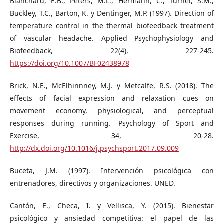
Blanchard, E.B., Peters, M.L., Hermann, C., Turner, S.M.,
Buckley, T.C., Barton, K. y Dentinger, M.P. (1997). Direction of
temperature control in the thermal biofeedback treatment
of vascular headache. Applied Psychophysiology and
Biofeedback, 22(4), 227-245.
https://doi.org/10.1007/BF02438978
Brick, N.E., McElhinnney, M.J. y Metcalfe, R.S. (2018). The
effects of facial expression and relaxation cues on
movement economy, physiological, and perceptual
responses during running. Psychology of Sport and
Exercise, 34, 20-28.
http://dx.doi.org/10.1016/j.psychsport.2017.09.009
Buceta, J.M. (1997). Intervención psicológica con
entrenadores, directivos y organizaciones. UNED.
Cantón, E., Checa, I. y Vellisca, Y. (2015). Bienestar
psicológico y ansiedad competitiva: el papel de las