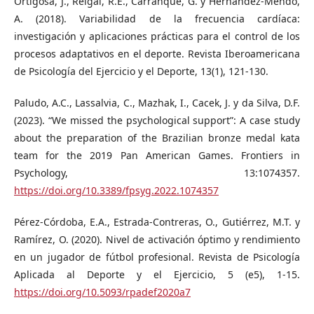
Ortigosa, J., Reigal, R.E., Carranque, G. y Hernández-Mendo,
A. (2018). Variabilidad de la frecuencia cardíaca:
investigación y aplicaciones prácticas para el control de los
procesos adaptativos en el deporte. Revista Iberoamericana
de Psicología del Ejercicio y el Deporte, 13(1), 121-130.
Paludo, A.C., Lassalvia, C., Mazhak, I., Cacek, J. y da Silva, D.F.
(2023). “We missed the psychological support”: A case study
about the preparation of the Brazilian bronze medal kata
team for the 2019 Pan American Games. Frontiers in
Psychology, 13:1074357.
https://doi.org/10.3389/fpsyg.2022.1074357
Pérez-Córdoba, E.A., Estrada-Contreras, O., Gutiérrez, M.T. y
Ramírez, O. (2020). Nivel de activación óptimo y rendimiento
en un jugador de fútbol profesional. Revista de Psicología
Aplicada al Deporte y el Ejercicio, 5 (e5), 1-15.
https://doi.org/10.5093/rpadef2020a7