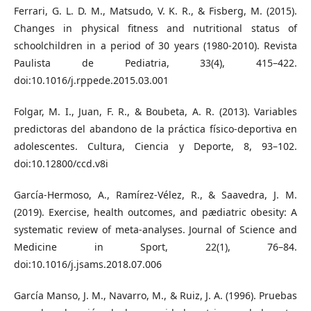
Ferrari, G. L. D. M., Matsudo, V. K. R., & Fisberg, M. (2015).
Changes in physical fitness and nutritional status of
schoolchildren in a period of 30 years (1980-2010). Revista
Paulista de Pediatria, 33(4), 415–422.
doi:10.1016/j.rppede.2015.03.001
Folgar, M. I., Juan, F. R., & Boubeta, A. R. (2013). Variables
predictoras del abandono de la práctica físico-deportiva en
adolescentes. Cultura, Ciencia y Deporte, 8, 93–102.
doi:10.12800/ccd.v8i
García-Hermoso, A., Ramírez-Vélez, R., & Saavedra, J. M.
(2019). Exercise, health outcomes, and pædiatric obesity: A
systematic review of meta-analyses. Journal of Science and
Medicine in Sport, 22(1), 76–84.
doi:10.1016/j.jsams.2018.07.006
García Manso, J. M., Navarro, M., & Ruiz, J. A. (1996). Pruebas