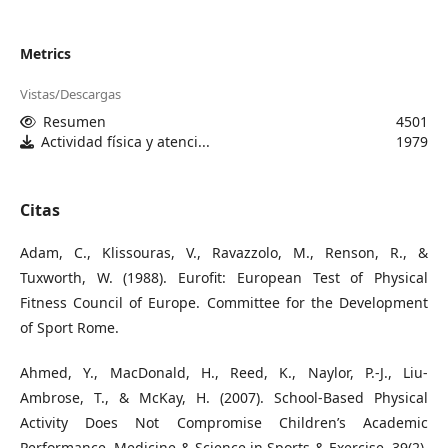
Metrics
Vistas/Descargas
Resumen
4501
Actividad física y atenci...
1979
Citas
Adam, C., Klissouras, V., Ravazzolo, M., Renson, R., &
Tuxworth, W. (1988). Eurofit: European Test of Physical
Fitness Council of Europe. Committee for the Development
of Sport Rome.
Ahmed, Y., MacDonald, H., Reed, K., Naylor, P.-J., Liu-
Ambrose, T., & McKay, H. (2007). School-Based Physical
Activity Does Not Compromise Children’s Academic
Performance. Medicine & Science in Sports & Exercise, 39(2),