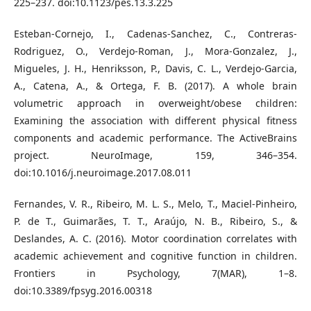
225–237. doi:10.1123/pes.13.3.225
Esteban-Cornejo, I., Cadenas-Sanchez, C., Contreras-
Rodriguez, O., Verdejo-Roman, J., Mora-Gonzalez, J.,
Migueles, J. H., Henriksson, P., Davis, C. L., Verdejo-Garcia,
A., Catena, A., & Ortega, F. B. (2017). A whole brain
volumetric approach in overweight/obese children:
Examining the association with different physical fitness
components and academic performance. The ActiveBrains
project. NeuroImage, 159, 346–354.
doi:10.1016/j.neuroimage.2017.08.011
Fernandes, V. R., Ribeiro, M. L. S., Melo, T., Maciel-Pinheiro,
P. de T., Guimarães, T. T., Araújo, N. B., Ribeiro, S., &
Deslandes, A. C. (2016). Motor coordination correlates with
academic achievement and cognitive function in children.
Frontiers in Psychology, 7(MAR), 1–8.
doi:10.3389/fpsyg.2016.00318