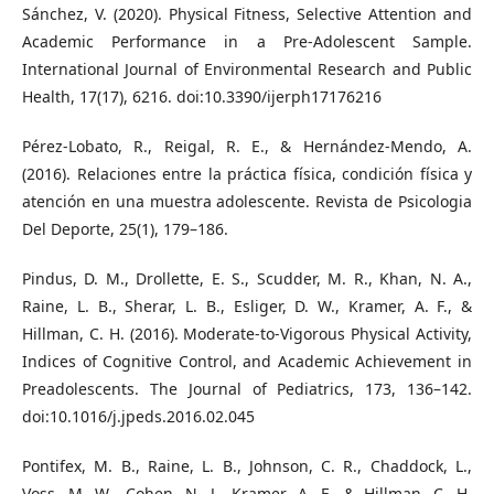
Sánchez, V. (2020). Physical Fitness, Selective Attention and
Academic Performance in a Pre-Adolescent Sample.
International Journal of Environmental Research and Public
Health, 17(17), 6216. doi:10.3390/ijerph17176216
Pérez-Lobato, R., Reigal, R. E., & Hernández-Mendo, A.
(2016). Relaciones entre la práctica física, condición física y
atención en una muestra adolescente. Revista de Psicologia
Del Deporte, 25(1), 179–186.
Pindus, D. M., Drollette, E. S., Scudder, M. R., Khan, N. A.,
Raine, L. B., Sherar, L. B., Esliger, D. W., Kramer, A. F., &
Hillman, C. H. (2016). Moderate-to-Vigorous Physical Activity,
Indices of Cognitive Control, and Academic Achievement in
Preadolescents. The Journal of Pediatrics, 173, 136–142.
doi:10.1016/j.jpeds.2016.02.045
Pontifex, M. B., Raine, L. B., Johnson, C. R., Chaddock, L.,
Voss, M. W., Cohen, N. J., Kramer, A. F., & Hillman, C. H.