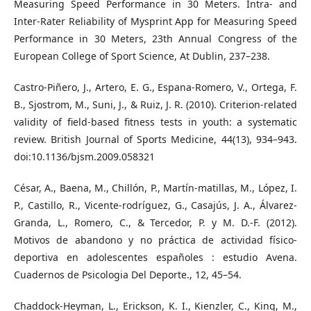
Measuring Speed Performance in 30 Meters. Intra- and
Inter-Rater Reliability of Mysprint App for Measuring Speed
Performance in 30 Meters, 23th Annual Congress of the
European College of Sport Science, At Dublin, 237–238.
Castro-Piñero, J., Artero, E. G., Espana-Romero, V., Ortega, F.
B., Sjostrom, M., Suni, J., & Ruiz, J. R. (2010). Criterion-related
validity of field-based fitness tests in youth: a systematic
review. British Journal of Sports Medicine, 44(13), 934–943.
doi:10.1136/bjsm.2009.058321
César, A., Baena, M., Chillón, P., Martín-matillas, M., López, I.
P., Castillo, R., Vicente-rodríguez, G., Casajús, J. A., Álvarez-
Granda, L., Romero, C., & Tercedor, P. y M. D.-F. (2012).
Motivos de abandono y no práctica de actividad físico-
deportiva en adolescentes españoles : estudio Avena.
Cuadernos de Psicologia Del Deporte., 12, 45–54.
Chaddock-Heyman, L., Erickson, K. I., Kienzler, C., King, M.,