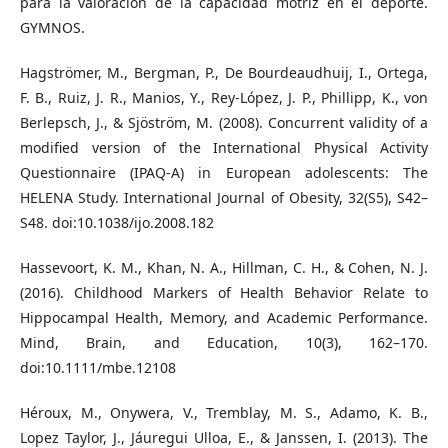
para la valoración de la capacidad motriz en el deporte.
GYMNOS.
Hagströmer, M., Bergman, P., De Bourdeaudhuij, I., Ortega,
F. B., Ruiz, J. R., Manios, Y., Rey-López, J. P., Phillipp, K., von
Berlepsch, J., & Sjöström, M. (2008). Concurrent validity of a
modified version of the International Physical Activity
Questionnaire (IPAQ-A) in European adolescents: The
HELENA Study. International Journal of Obesity, 32(S5), S42–
S48. doi:10.1038/ijo.2008.182
Hassevoort, K. M., Khan, N. A., Hillman, C. H., & Cohen, N. J.
(2016). Childhood Markers of Health Behavior Relate to
Hippocampal Health, Memory, and Academic Performance.
Mind, Brain, and Education, 10(3), 162–170.
doi:10.1111/mbe.12108
Héroux, M., Onywera, V., Tremblay, M. S., Adamo, K. B.,
Lopez Taylor, J., Jáuregui Ulloa, E., & Janssen, I. (2013). The