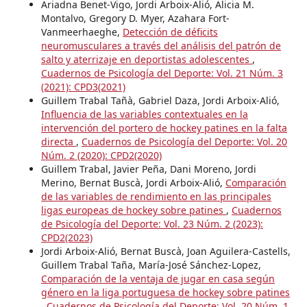
Ariadna Benet-Vigo, Jordi Arboix-Alió, Alicia M.
Montalvo, Gregory D. Myer, Azahara Fort-
Vanmeerhaeghe,
Detección de déficits
neuromusculares a través del análisis del patrón de
salto y aterrizaje en deportistas adolescentes
,
Cuadernos de Psicología del Deporte: Vol. 21 Núm. 3
(2021): CPD3(2021)
Guillem Trabal Tañà, Gabriel Daza, Jordi Arboix-Alió,
Influencia de las variables contextuales en la
intervención del portero de hockey patines en la falta
directa
,
Cuadernos de Psicología del Deporte: Vol. 20
Núm. 2 (2020): CPD2(2020)
Guillem Trabal, Javier Peña, Dani Moreno, Jordi
Merino, Bernat Buscà, Jordi Arboix-Alió,
Comparación
de las variables de rendimiento en las principales
ligas europeas de hockey sobre patines
,
Cuadernos
de Psicología del Deporte: Vol. 23 Núm. 2 (2023):
CPD2(2023)
Jordi Arboix-Alió, Bernat Buscà, Joan Aguilera-Castells,
Guillem Trabal Taña, María-José Sánchez-Lopez,
Comparación de la ventaja de jugar en casa según
género en la liga portuguesa de hockey sobre patines
,
Cuadernos de Psicología del Deporte: Vol. 20 Núm. 1