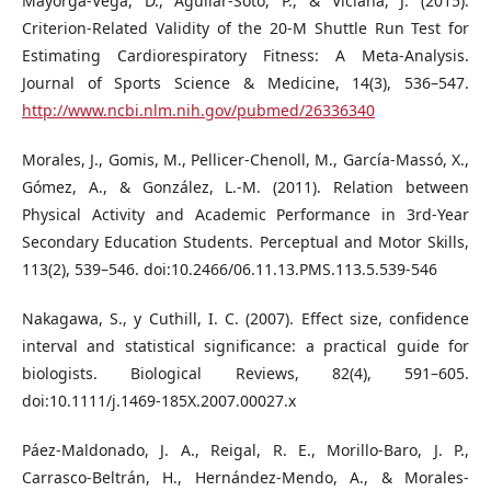
Mayorga-Vega, D., Aguilar-Soto, P., & Viciana, J. (2015).
Criterion-Related Validity of the 20-M Shuttle Run Test for
Estimating Cardiorespiratory Fitness: A Meta-Analysis.
Journal of Sports Science & Medicine, 14(3), 536–547.
http://www.ncbi.nlm.nih.gov/pubmed/26336340
Morales, J., Gomis, M., Pellicer-Chenoll, M., García-Massó, X.,
Gómez, A., & González, L.-M. (2011). Relation between
Physical Activity and Academic Performance in 3rd-Year
Secondary Education Students. Perceptual and Motor Skills,
113(2), 539–546. doi:10.2466/06.11.13.PMS.113.5.539-546
Nakagawa, S., y Cuthill, I. C. (2007). Effect size, confidence
interval and statistical significance: a practical guide for
biologists. Biological Reviews, 82(4), 591–605.
doi:10.1111/j.1469-185X.2007.00027.x
Páez-Maldonado, J. A., Reigal, R. E., Morillo-Baro, J. P.,
Carrasco-Beltrán, H., Hernández-Mendo, A., & Morales-