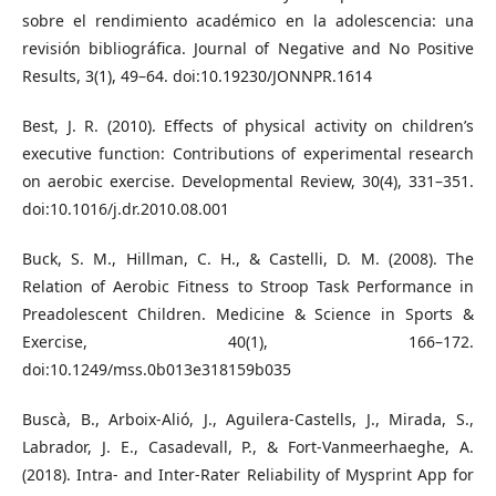
sobre el rendimiento académico en la adolescencia: una
revisión bibliográfica. Journal of Negative and No Positive
Results, 3(1), 49–64. doi:10.19230/JONNPR.1614
Best, J. R. (2010). Effects of physical activity on children’s
executive function: Contributions of experimental research
on aerobic exercise. Developmental Review, 30(4), 331–351.
doi:10.1016/j.dr.2010.08.001
Buck, S. M., Hillman, C. H., & Castelli, D. M. (2008). The
Relation of Aerobic Fitness to Stroop Task Performance in
Preadolescent Children. Medicine & Science in Sports &
Exercise, 40(1), 166–172.
doi:10.1249/mss.0b013e318159b035
Buscà, B., Arboix-Alió, J., Aguilera-Castells, J., Mirada, S.,
Labrador, J. E., Casadevall, P., & Fort-Vanmeerhaeghe, A.
(2018). Intra- and Inter-Rater Reliability of Mysprint App for