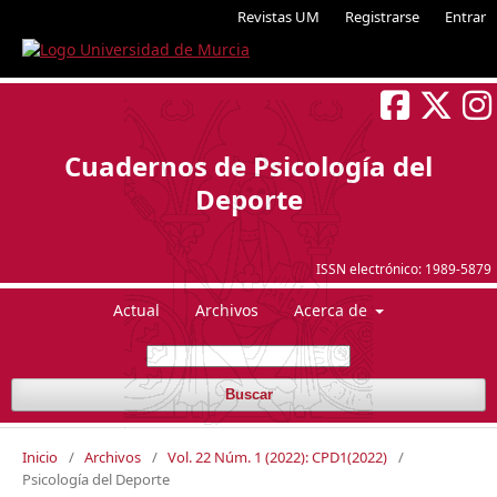
Revistas UM
Registrarse
Entrar
Cuadernos de Psicología del
Deporte
ISSN electrónico:
1989-5879
Actual
Archivos
Acerca de
Buscar
Inicio
/
Archivos
/
Vol. 22 Núm. 1 (2022): CPD1(2022)
/
Psicología del Deporte