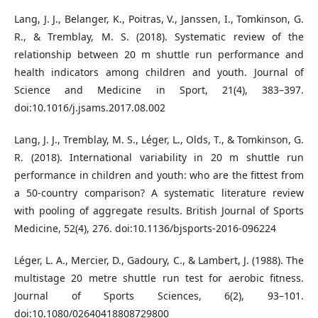
Lang, J. J., Belanger, K., Poitras, V., Janssen, I., Tomkinson, G.
R., & Tremblay, M. S. (2018). Systematic review of the
relationship between 20 m shuttle run performance and
health indicators among children and youth. Journal of
Science and Medicine in Sport, 21(4), 383–397.
doi:10.1016/j.jsams.2017.08.002
Lang, J. J., Tremblay, M. S., Léger, L., Olds, T., & Tomkinson, G.
R. (2018). International variability in 20 m shuttle run
performance in children and youth: who are the fittest from
a 50-country comparison? A systematic literature review
with pooling of aggregate results. British Journal of Sports
Medicine, 52(4), 276. doi:10.1136/bjsports-2016-096224
Léger, L. A., Mercier, D., Gadoury, C., & Lambert, J. (1988). The
multistage 20 metre shuttle run test for aerobic fitness.
Journal of Sports Sciences, 6(2), 93–101.
doi:10.1080/02640418808729800