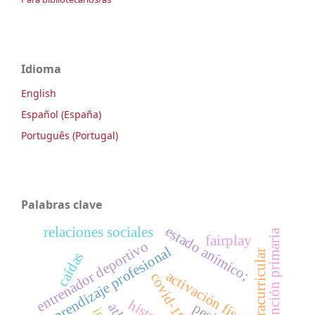
Idioma
English
Español (España)
Português (Portugal)
Palabras clave
estado anímico;
relaciones sociales
atención primaria
fairplay
entrenador deportivo
aprendizaje profesional
caídas
activación físca
covid-19