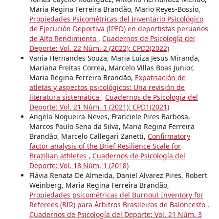
Maria Regina Ferreira Brandão, Mario Reyes-Bossio,
Propiedades Psicométricas del Inventario Psicológico
de Ejecución Deportiva (IPED) en deportistas peruanos
de Alto Rendimiento
,
Cuadernos de Psicología del
Deporte: Vol. 22 Núm. 2 (2022): CPD2(2022)
Vania Hernandes Souza, Maria Luiza Jesus Miranda,
Mariana Freitas Correa, Marcelo Villas Boas Junior,
Maria Regina Ferreira Brandão,
Expatriación de
atletas y aspectos psicológicos: Una revisión de
literatura sistemática
,
Cuadernos de Psicología del
Deporte: Vol. 21 Núm. 1 (2021): CPD1(2021)
Angela Nogueira-Neves, Franciele Pires Barbosa,
Marcos Paulo Sena da Silva, Maria Regina Ferreira
Brandão, Marcelo Callegari Zanetti,
Confirmatory
factor analysis of the Brief Resilience Scale for
Brazilian athletes
,
Cuadernos de Psicología del
Deporte: Vol. 18 Núm. 1 (2018)
Flávia Renata De Almeida, Daniel Alvarez Pires, Robert
Weinberg, Maria Regina Ferreira Brandão,
Propiedades psicométricas del Burnout Inventory for
Referees (BIR) para Árbitros Brasileiros de Baloncesto
,
Cuadernos de Psicología del Deporte: Vol. 21 Núm. 3