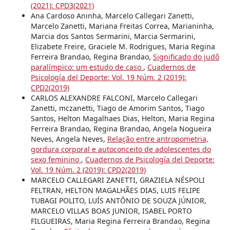
(2021): CPD3(2021)
Ana Cardoso Aninha, Marcelo Callegari Zanetti,
Marcelo Zanetti, Mariana Freitas Correa, Marianinha,
Marcia dos Santos Sermarini, Marcia Sermarini,
Elizabete Freire, Graciele M. Rodrigues, Maria Regina
Ferreira Brandao, Regina Brandao,
Significado do judô
paralímpico: um estudo de caso
,
Cuadernos de
Psicología del Deporte: Vol. 19 Núm. 2 (2019):
CPD2(2019)
CARLOS ALEXANDRE FALCONI, Marcelo Callegari
Zanetti, mczanetti, Tiago de Amorim Santos, Tiago
Santos, Helton Magalhaes Dias, Helton, Maria Regina
Ferreira Brandao, Regina Brandao, Angela Nogueira
Neves, Angela Neves,
Relação entre antropometria,
gordura corporal e autoconceito de adolescentes do
sexo feminino
,
Cuadernos de Psicología del Deporte:
Vol. 19 Núm. 2 (2019): CPD2(2019)
MARCELO CALLEGARI ZANETTI, GRAZIELA NÉSPOLI
FELTRAN, HELTON MAGALHÃES DIAS, LUIS FELIPE
TUBAGI POLITO, LUÍS ANTÔNIO DE SOUZA JÚNIOR,
MARCELO VILLAS BOAS JUNIOR, ISABEL PORTO
FILGUEIRAS, Maria Regina Ferreira Brandao, Regina