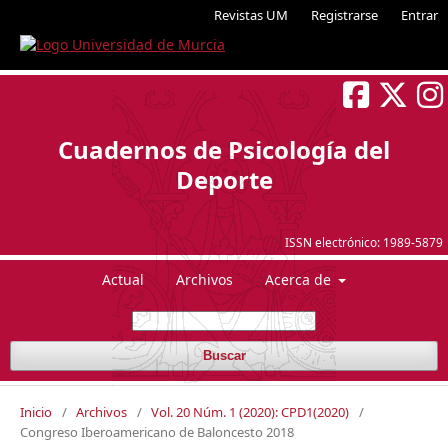
Revistas UM
Registrarse
Entrar
Cuadernos de Psicología del
Deporte
ISSN electrónico:
1989-5879
Actual
Archivos
Acerca de
Buscar
Inicio
/
Archivos
/
Vol. 20 Núm. 1 (2020): CPD1(2020)
/
Congreso Iberoamericano de Baloncesto 2018