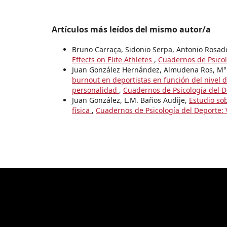
Artículos más leídos del mismo autor/a
Bruno Carraça, Sidonio Serpa, Antonio Rosad
Effects on Elite Athletes
,
Cuadernos de Psicol
Juan González Hernández, Almudena Ros, M° I
burnout en deportistas en función del nivel 
personalidad
,
Cuadernos de Psicología del D
Juan González, L.M. Baños Audije,
Estudio sob
física
,
Cuadernos de Psicología del Deporte: 