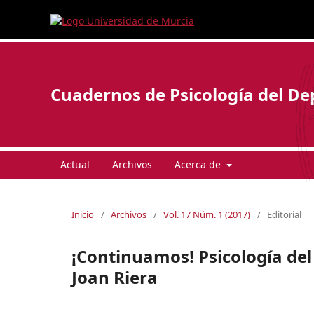
Cuadernos de Psicología del De
Actual
Archivos
Acerca de
Inicio
/
Archivos
/
Vol. 17 Núm. 1 (2017)
/
Editorial
¡Continuamos! Psicología de
Joan Riera