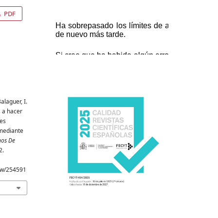
PDF
Balaguer, I.
os a hacer
des
 mediante
os De
2.
iew/254591