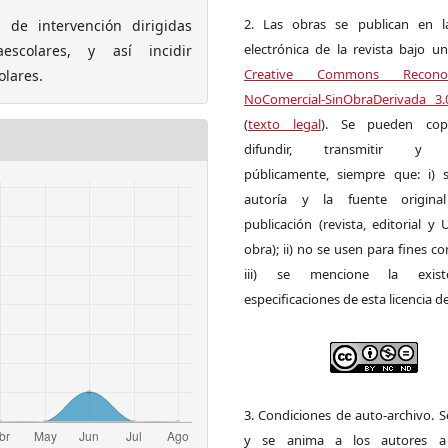
2. Las obras se publican en l
s de intervención dirigidas
electrónica de la revista bajo un
scolares, y así incidir
Creative Commons Reconoci
olares.
NoComercial-SinObraDerivada 3
(
texto legal
). Se pueden copia
difundir, transmitir y 
públicamente, siempre que: i) s
autoría y la fuente origin
publicación (revista, editorial y
obra); ii) no se usen para fines co
iii) se mencione la exist
especificaciones de esta licencia d
3. Condiciones de auto-archivo. 
y se anima a los autores a 