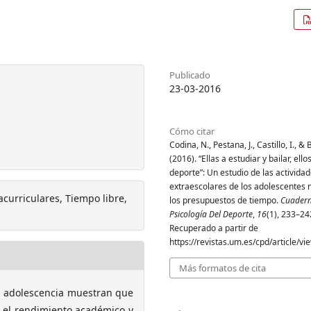
Publicado
23-03-2016
Cómo citar
Codina, N., Pestana, J., Castillo, I., & 
(2016). “Ellas a estudiar y bailar, ell
deporte”: Un estudio de las activida
extraescolares de los adolescentes
acurriculares, Tiempo libre,
los presupuestos de tiempo.
Cuadern
Psicología Del Deporte
,
16
(1), 233–24
Recuperado a partir de
https://revistas.um.es/cpd/article/v
Más formatos de cita
la adolescencia muestran que
r el rendimiento académico y