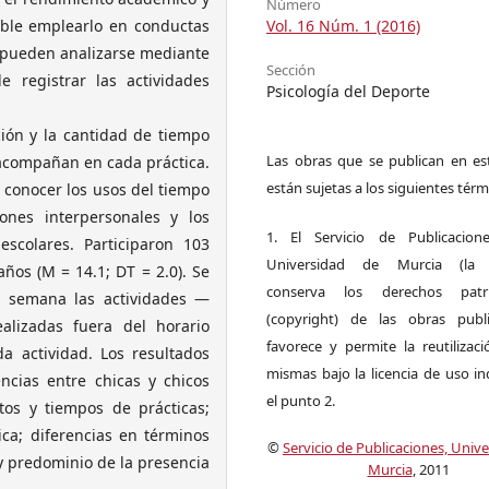
Número
ible emplearlo en conductas
Vol. 16 Núm. 1 (2016)
s pueden analizarse mediante
Sección
 registrar las actividades
Psicología del Deporte
ción y la cantidad de tiempo
Las obras que se publican en est
 acompañan en cada práctica.
están sujetas a los siguientes térm
e conocer los usos del tiempo
iones interpersonales y los
1. El Servicio de Publicacion
escolares. Participaron 103
Universidad de Murcia (la ed
años (M = 14.1; DT = 2.0). Se
conserva los derechos patri
a semana las actividades —
(copyright) de las obras publ
ealizadas fuera del horario
favorece y permite la reutilizac
da actividad. Los resultados
mismas bajo la licencia de uso i
ncias entre chicas y chicos
el punto 2.
tos y tiempos de prácticas;
ica; diferencias en términos
©
Servicio de Publicaciones, Univ
y predominio de la presencia
Murcia
, 2011