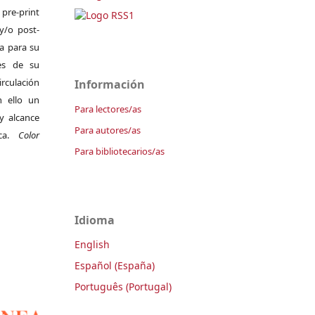
pre-print
y/o post-
da para su
es de su
irculación
Información
 ello un
Para lectores/as
y alcance
Para autores/as
ica.
Color
Para bibliotecarios/as
Idioma
English
Español (España)
Português (Portugal)