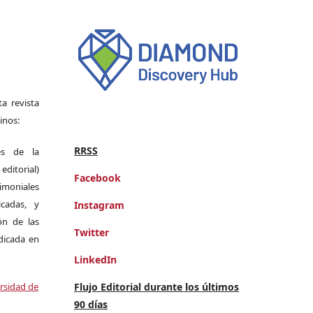
a revista
inos:
RRSS
es de la
itorial)
Facebook
moniales
icadas, y
Instagram
ión de las
Twitter
ndicada en
LinkedIn
Flujo Editorial durante los últimos
ersidad de
90 días