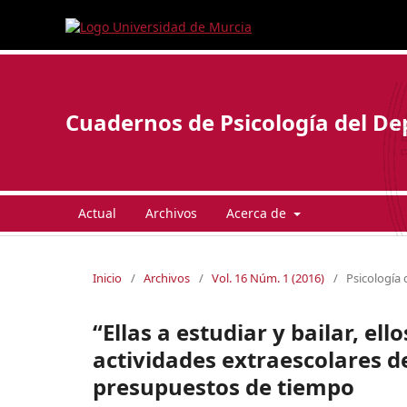
Cuadernos de Psicología del De
Actual
Archivos
Acerca de
Inicio
/
Archivos
/
Vol. 16 Núm. 1 (2016)
/
Psicología 
“Ellas a estudiar y bailar, el
actividades extraescolares d
presupuestos de tiempo