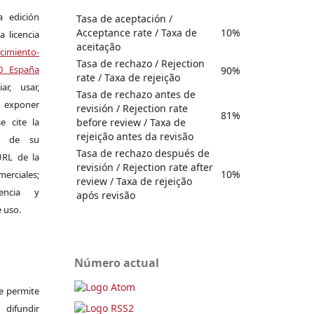
a edición
Tasa de aceptación /
Acceptance rate / Taxa de
10%
a licencia
aceitação
miento-
Tasa de rechazo / Rejection
.0 España
90%
rate / Taxa de rejeição
r, usar,
Tasa de rechazo antes de
exponer
revisión / Rejection rate
81%
before review / Taxa de
e cite la
rejeição antes da revisão
al de su
Tasa de rechazo después de
 URL de la
revisión / Rejection rate after
10%
merciales;
review / Taxa de rejeição
encia y
após revisão
e uso.
Número actual
Se permite
difundir