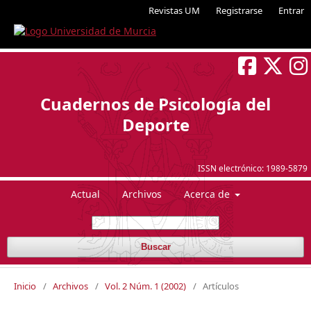
Revistas UM
Registrarse
Entrar
Cuadernos de Psicología del
Deporte
ISSN electrónico:
1989-5879
Actual
Archivos
Acerca de
Buscar
Inicio
/
Archivos
/
Vol. 2 Núm. 1 (2002)
/
Artículos