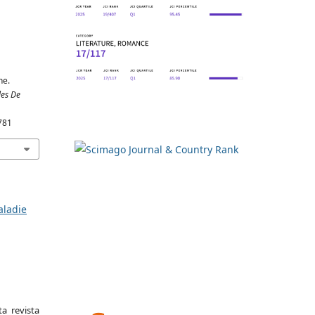
ne.
les De
781
aladie
a revista