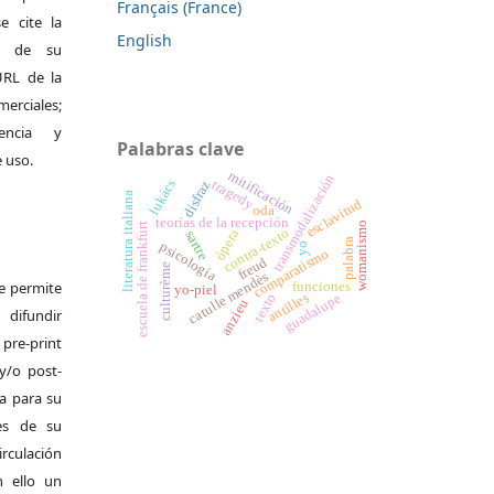
Français (France)
e cite la
English
al de su
 URL de la
merciales;
encia y
Palabras clave
e uso.
mitificación
transmodalización
lukács
tragedy
disfraz
literatura italiana
esclavitud
oda
teorías de la recepción
womanismo
escuela de frankfurt
contra-texto
ópera
sartre
palabra
psicología
yo
comparatismo
freud
culturème
catulle mendès
Se permite
funciones
yo-piel
antilles
texto
guadalupe
anzieu
difundir
pre-print
y/o post-
da para su
es de su
irculación
 ello un