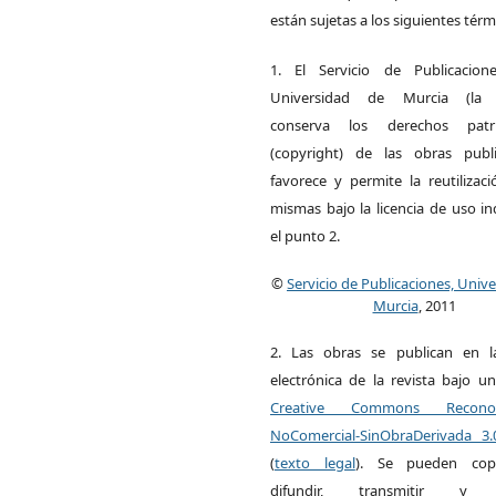
están sujetas a los siguientes térm
1. El Servicio de Publicacion
Universidad de Murcia (la ed
conserva los derechos patri
(copyright) de las obras publ
favorece y permite la reutilizac
mismas bajo la licencia de uso i
el punto 2.
©
Servicio de Publicaciones, Univ
Murcia
, 2011
2. Las obras se publican en l
electrónica de la revista bajo un
Creative Commons Reconoci
NoComercial-SinObraDerivada 3
(
texto legal
). Se pueden copia
difundir, transmitir y 