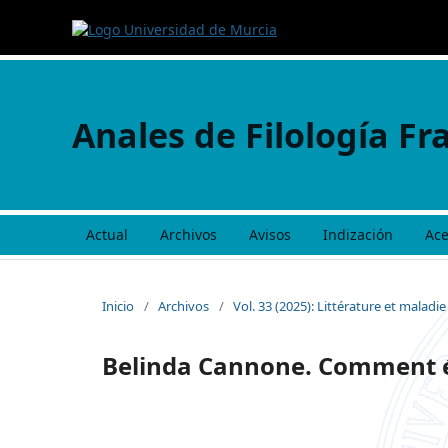
Anales de Filología Fr
Actual
Archivos
Avisos
Indización
Ac
Inicio
/
Archivos
/
Vol. 33 (2025): Littérature et maladi
Belinda Cannone. Comment éc