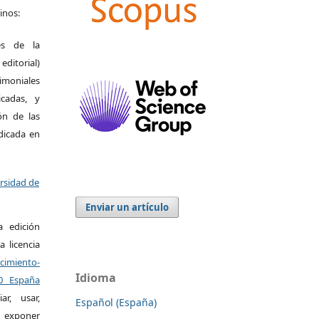
inos:
es de la
itorial)
moniales
icadas, y
ión de las
ndicada en
ersidad de
Enviar un artículo
a edición
a licencia
miento-
Idioma
.0 España
r, usar,
Español (España)
exponer