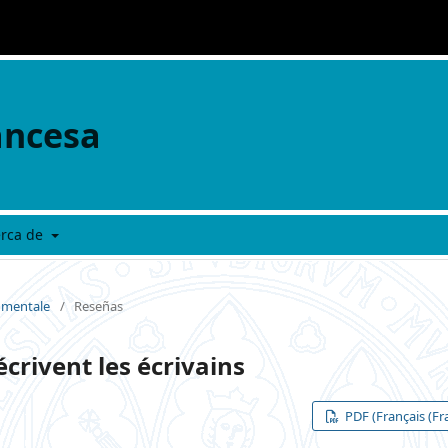
ancesa
erca de
e mentale
/
Reseñas
rivent les écrivains
PDF (Français (Fr