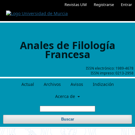
Revistas UM
Registrarse
Entrar
Anales de Filología
Francesa
ISSN electrónico:
1989-4678
ISSN impreso:
0213-2958
Actual
Archivos
Avisos
Indización
Acerca de
Buscar