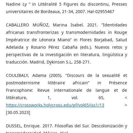
Nadine Ly ” in Littéralité 5 Figures du discontinu, Presses
universitaires de Bordeaux, 21-34, 2007. Hal-02955467
CABALLERO MUÑOZ, Marina Isabel. 2021. “Identidades
africanas transfronterizas y transmodernidades in Rouge
Impératrice de Léonora Miano” in Flores Borjabad, Salud
Adelaida y Rosario Pérez Cabaña (eds.). Nuevos retos y
perspectivas de la investigación en literatura, lingüística y
traducción. Madrid, Dykinson S.L, 258-271.
COULIBALY, Adama (2005). “Discours de la sexualité et
postmodernisme littéraire africain” in Présence
Francophone: Revue internationale de langue et de
littérature, 1, vol. 65, <
https://crossworks.holycross.edu/pf/vol65/iss1/13
>
[30.05.2023]
DUSSEL, Enrique. 2017. Filosofías del Sur. Descolonización y