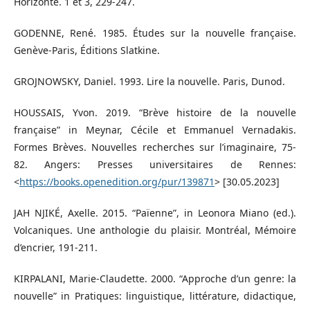
Horizonte. 1 et 3, 229-247.
GODENNE, René. 1985. Études sur la nouvelle française.
Genève-Paris, Éditions Slatkine.
GROJNOWSKY, Daniel. 1993. Lire la nouvelle. Paris, Dunod.
HOUSSAIS, Yvon. 2019. “Brève histoire de la nouvelle
française” in Meynar, Cécile et Emmanuel Vernadakis.
Formes Brèves. Nouvelles recherches sur l’imaginaire, 75-
82. Angers: Presses universitaires de Rennes:
<
https://books.openedition.org/pur/139871
> [30.05.2023]
JAH NJIKÉ, Axelle. 2015. “Païenne”, in Leonora Miano (ed.).
Volcaniques. Une anthologie du plaisir. Montréal, Mémoire
d’encrier, 191-211.
KIRPALANI, Marie-Claudette. 2000. “Approche d’un genre: la
nouvelle” in Pratiques: linguistique, littérature, didactique,