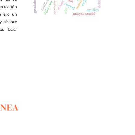
contra-texto
comparatismo
mitificación
debussy
guadalupe
anzieu
siglo xvii
yo-piel
irculación
antilles
oda
maryse condé
 ello un
y alcance
ica.
Color