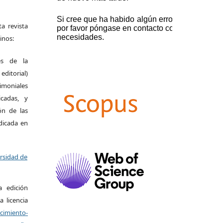
a revista
inos:
es de la
itorial)
moniales
icadas, y
ión de las
ndicada en
ersidad de
a edición
a licencia
miento-