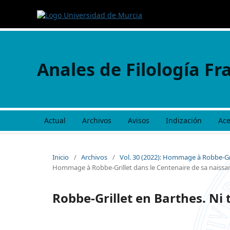
Anales de Filología Fr
Actual
Archivos
Avisos
Indización
Ac
Inicio
/
Archivos
/
Vol. 30 (2022): Hommage à Robbe-Gri
Hommage à Robbe-Grillet dans le Centenaire de sa naissa
Robbe-Grillet en Barthes. Ni t