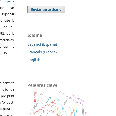
.0 España
r, usar,
Enviar un artículo
exponer
e cite la
al de su
 URL de la
Idioma
merciales;
Español (España)
encia y
Français (France)
e uso.
English
Se permite
Palabras clave
difundir
escuela de frankfurt
langues créoles
tragedy
funciones
pre-print
freud
catulle mendès
ópera
transmodalización
yo
y/o post-
texto
lukács
disfraz
da para su
esclavitud
sartre
psicología
es de su