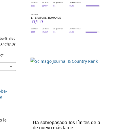
be-Grillet
.
Anales De
271
bbe-
sa
s le