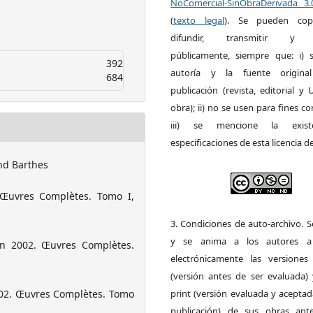
NoComercial-SinObraDerivada 3
(
texto legal
). Se pueden copia
difundir, transmitir y 
públicamente, siempre que: i) s
392
autoría y la fuente origin
684
publicación (revista, editorial y
obra); ii) no se usen para fines co
iii) se mencione la exist
especificaciones de esta licencia d
nd Barthes
 Œuvres Complètes. Tomo I,
3. Condiciones de auto-archivo. 
y se anima a los autores a 
 in 2002. Œuvres Complètes.
electrónicamente las versiones 
(versión antes de ser evaluada) 
print (versión evaluada y acepta
2002. Œuvres Complètes. Tomo
publicación) de sus obras ant