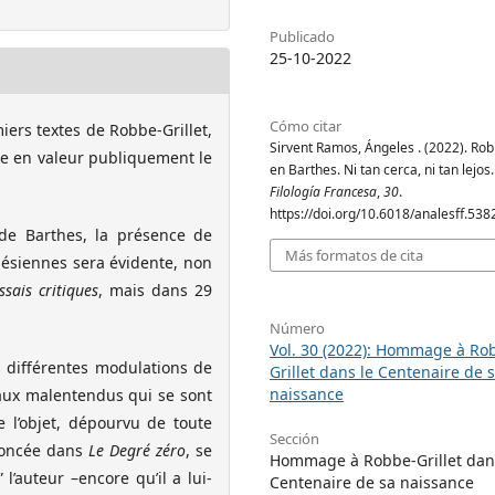
Publicado
25-10-2022
Cómo citar
iers textes de Robbe-Grillet,
Sirvent Ramos, Ángeles . (2022). Rob
re en valeur publiquement le
en Barthes. Ni tan cerca, ni tan lejos
Filología Francesa
,
30
.
https://doi.org/10.6018/analesff.538
de Barthes, la présence de
Más formatos de cita
thésiennes sera évidente, non
ssais critiques
, mais dans 29
Número
Vol. 30 (2022): Hommage à Ro
s différentes modulations de
Grillet dans le Centenaire de 
naissance
e aux malentendus qui se sont
e l’objet, dépourvu de toute
Sección
énoncée dans
Le Degré zéro
, se
Hommage à Robbe-Grillet dan
l’auteur –encore qu’il a lui-
Centenaire de sa naissance