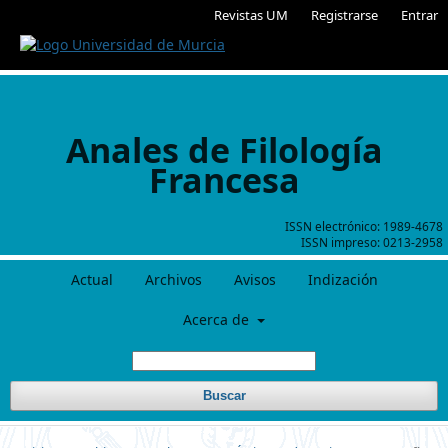
Revistas UM
Registrarse
Entrar
Anales de Filología
Francesa
ISSN electrónico:
1989-4678
ISSN impreso:
0213-2958
Actual
Archivos
Avisos
Indización
Acerca de
Buscar