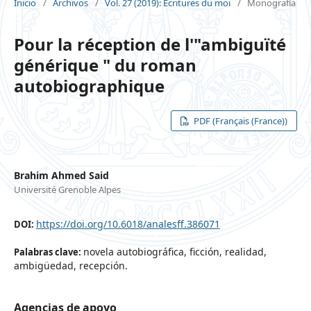
Inicio
/
Archivos
/
Vol. 27 (2019): Écritures du moi
/
Monografía
Pour la réception de l'"ambiguïté
générique " du roman
autobiographique
PDF (Français (France))
Brahim Ahmed Said
Université Grenoble Alpes
https://doi.org/10.6018/analesff.386071
DOI:
novela autobiográfica, ficción, realidad,
Palabras clave:
ambigüedad, recepción.
Agencias de apoyo