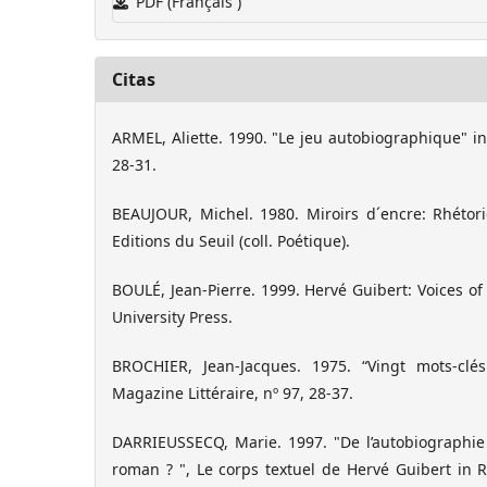
PDF (Français )
Citas
ARMEL, Aliette. 1990. "Le jeu autobiographique" in
28-31.
BEAUJOUR, Michel. 1980. Miroirs d´encre: Rhétoriq
Editions du Seuil (coll. Poétique).
BOULÉ, Jean-Pierre. 1999. Hervé Guibert: Voices of t
University Press.
BROCHIER, Jean-Jacques. 1975. “Vingt mots-clé
Magazine Littéraire, nº 97, 28-37.
DARRIEUSSECQ, Marie. 1997. "De l’autobiographie à
roman ? ", Le corps textuel de Hervé Guibert in 