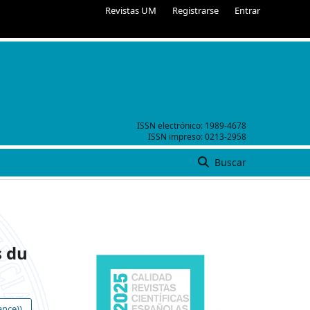
Revistas UM
Registrarse
Entrar
ISSN electrónico:
1989-4678
ISSN impreso:
0213-2958
Buscar
s du
ance))