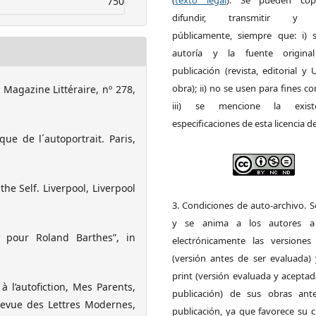
(
texto legal
). Se pueden copia
750
difundir, transmitir y 
públicamente, siempre que: i) s
autoría y la fuente origin
publicación (revista, editorial y
obra); ii) no se usen para fines co
 Magazine Littéraire, nº 278,
iii) se mencione la exist
especificaciones de esta licencia d
ue de l´autoportrait. Paris,
he Self. Liverpool, Liverpool
3. Condiciones de auto-archivo. 
y se anima a los autores a 
s pour Roland Barthes”, in
electrónicamente las versiones 
(versión antes de ser evaluada) 
print (versión evaluada y acepta
 l’autofiction, Mes Parents,
publicación) de sus obras ant
Revue des Lettres Modernes,
publicación, ya que favorece su c