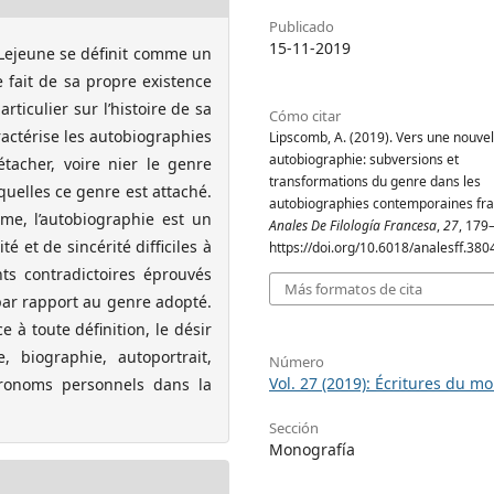
Publicado
15-11-2019
 Lejeune se définit comme un
e fait de sa propre existence
articulier sur l’histoire de sa
Cómo citar
ractérise les autobiographies
Lipscomb, A. (2019). Vers une nouvel
autobiographie: subversions et
étacher, voire nier le genre
transformations du genre dans les
uelles ce genre est attaché.
autobiographies contemporaines fra
sme, l’autobiographie est un
Anales De Filología Francesa
,
27
, 179
té et de sincérité difficiles à
https://doi.org/10.6018/analesff.380
nts contradictoires éprouvés
Más formatos de cita
par rapport au genre adopté.
 à toute définition, le désir
, biographie, autoportrait,
Número
Vol. 27 (2019): Écritures du mo
 pronoms personnels dans la
Sección
Monografía