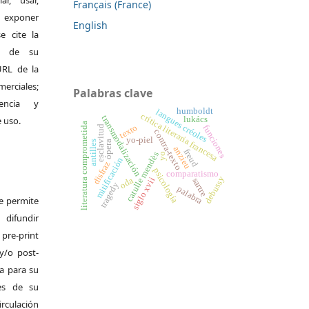
r, usar,
Français (France)
exponer
English
e cite la
al de su
 URL de la
merciales;
Palabras clave
encia y
humboldt
langues créoles
crítica literaria francesa
transmodalización
e uso.
lukács
literatura comprometida
texto
funciones
esclavitud
contra-texto
yo-piel
antilles
ópera
anzieu
freud
catulle mendès
yo
mitificación
disfraz
psicología
comparatismo
debussy
oda
siglo xvii
sartre
tragedy
palabra
Se permite
difundir
pre-print
y/o post-
da para su
es de su
irculación