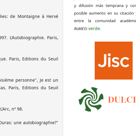
y difusión más temprana y con
posible aumento en su citación 
adies: de Montaigne à Hervé
entre la comunidad académ
verde
RoMEO:
.
7. L’Autobiographie. Paris,
ue. Paris, Editions du Seuil
oisième personne", Je est un
as. Paris, Editions du Seuil
’Arc, nº 98.
Duras: une autobiographie?"