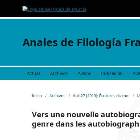
Anales de Filología Fr
Actual
Archivos
Avisos
Indización
Ac
Inicio
/
Archivos
/
Vol. 27 (2019): Écritures du moi
/
M
Vers une nouvelle autobiogr
genre dans les autobiograph