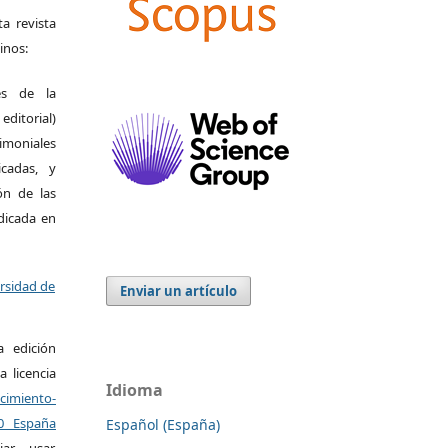
a revista
inos:
es de la
itorial)
moniales
icadas, y
ión de las
ndicada en
ersidad de
Enviar un artículo
a edición
a licencia
Idioma
miento-
.0 España
Español (España)