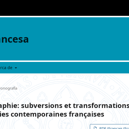
ancesa
erca de
onografía
aphie: subversions et transformation
ies contemporaines françaises
PDF (Français (Fr