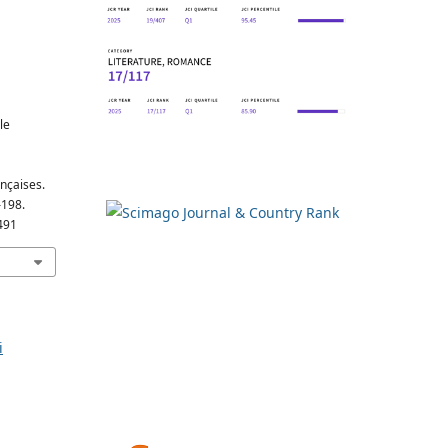
le
nçaises.
–198.
491
i