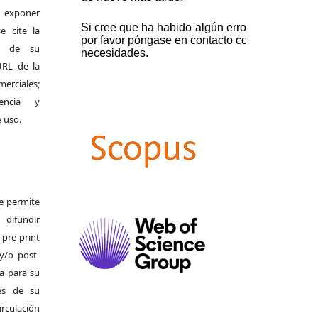
exponer
e cite la
al de su
 URL de la
merciales;
encia y
e uso.
Se permite
difundir
pre-print
y/o post-
da para su
es de su
irculación