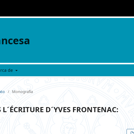
ancesa
erca de
ato
/
Monografía
S L´ÉCRITURE D´YVES FRONTENAC: