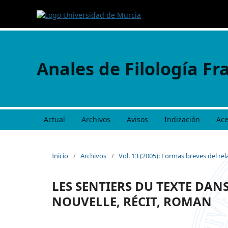
Anales de Filología Fr
Actual
Archivos
Avisos
Indización
Ac
Inicio
/
Archivos
/
Vol. 13 (2005): Formas breves del rel
LES SENTIERS DU TEXTE DAN
NOUVELLE, RÉCIT, ROMAN