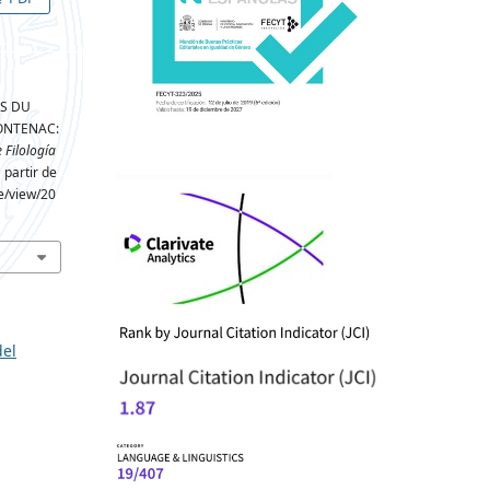
RS DU
RONTENAC:
 Filología
 partir de
le/view/20
del