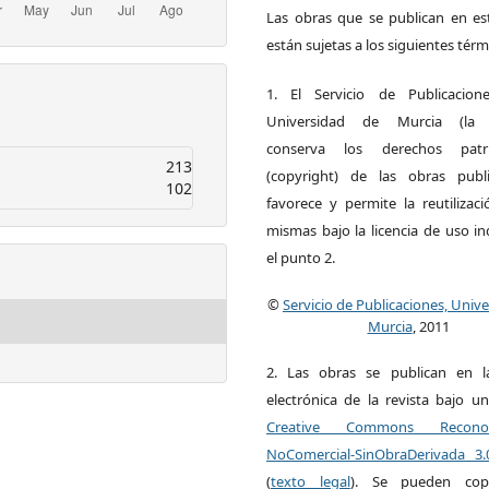
Las obras que se publican en est
están sujetas a los siguientes térm
1. El Servicio de Publicacion
Universidad de Murcia (la ed
conserva los derechos patri
213
(copyright) de las obras publ
102
favorece y permite la reutilizac
mismas bajo la licencia de uso i
el punto 2.
©
Servicio de Publicaciones, Univ
Murcia
, 2011
2. Las obras se publican en l
electrónica de la revista bajo un
Creative Commons Reconoci
NoComercial-SinObraDerivada 3
(
texto legal
). Se pueden copia