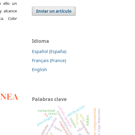
 ello un
y alcance
Enviar un artículo
ica.
Color
Idioma
Español (España)
Français (France)
English
Palabras clave
mitificación
catulle mendès
literatura comprometida
relatos de viaje franceses
esclavitud
transmodalización
texto
yo
sartre
yo-piel
psicología
lukács
teorías de la recepción
anzieu
comparatismo
contra-texto
womanismo
ópera
oda