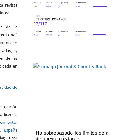
a revista
inos:
es de la
itorial)
moniales
icadas, y
ión de las
ndicada en
ersidad de
a edición
a licencia
miento-
.0 España
r, usar,