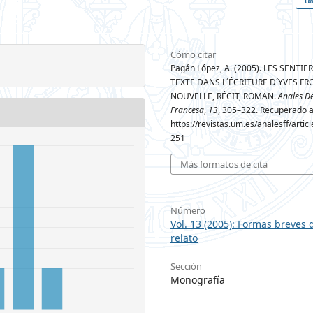
Cómo citar
Pagán López, A. (2005). LES SENTIE
TEXTE DANS L´ÉCRITURE D´YVES F
NOUVELLE, RÉCIT, ROMAN.
Anales De
Francesa
,
13
, 305–322. Recuperado a
https://revistas.um.es/analesff/artic
251
Más formatos de cita
Número
Vol. 13 (2005): Formas breves 
relato
Sección
Monografía