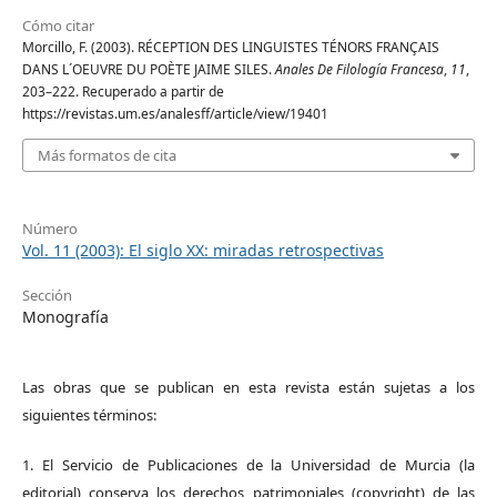
Cómo citar
Morcillo, F. (2003). RÉCEPTION DES LINGUISTES TÉNORS FRANÇAIS
DANS L´OEUVRE DU POÈTE JAIME SILES.
Anales De Filología Francesa
,
11
,
203–222. Recuperado a partir de
https://revistas.um.es/analesff/article/view/19401
Más formatos de cita
Número
Vol. 11 (2003): El siglo XX: miradas retrospectivas
Sección
Monografía
Las obras que se publican en esta revista están sujetas a los
siguientes términos:
1. El Servicio de Publicaciones de la Universidad de Murcia (la
editorial) conserva los derechos patrimoniales (copyright) de las