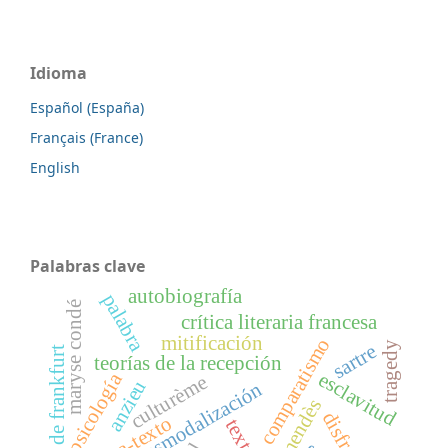
Idioma
Español (España)
Français (France)
English
Palabras clave
autobiografía
palabra
maryse condé
crítica literaria francesa
mitificación
comparatismo
tragedy
sartre
escuela de frankfurt
teorías de la recepción
esclavitud
psicología
culturème
anzieu
transmodalización
disfraz
contra-texto
texto