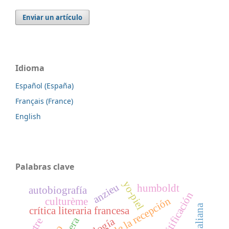
Enviar un artículo
Idioma
Español (España)
Français (France)
English
Palabras clave
yo-piel
anzieu
humboldt
autobiografía
mitificación
teorías de la recepción
culturème
crítica literaria francesa
ópera
sartre