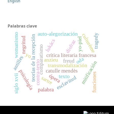
English
Palabras clave
auto-alegorización
womanismo
culturème
tragedy
teorías de la recepción
negritud
yo-piel
lukács
disfraz
comparatismo
yo
crítica literaria francesa
antilles
oda
anzieu
freud
contra-texto
mitificación
transmodalización
catulle mendès
psicología
funciones
ópera
siglo xvii
texto
esclavitud
sartre
palabra