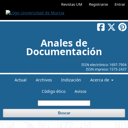
Revistas UM
Registrarse
Entrar
Anales de
Documentación
ISSN electrónico:
1697-7904
ISSN impreso:
1575-2437
Actual
Archivos
Indización
Acerca de
Código ético
Avisos
Buscar