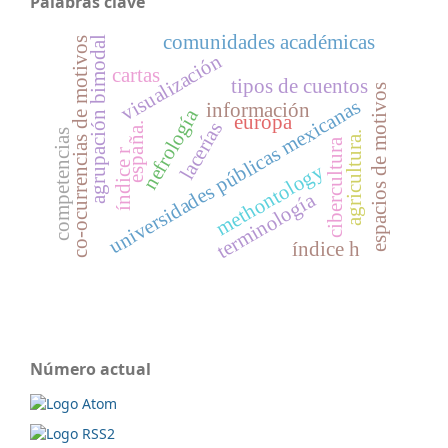
Palabras clave
comunidades académicas
agrupación bimodal
co-ocurrencias de motivos
visualización
cartas
tipos de cuentos
espacios de motivos
universidades públicas mexicanas
información
nefrología
europa
lacerías
españa.
competencias
agricultura.
cibercultura
índice r
methontology
terminología
índice h
Número actual