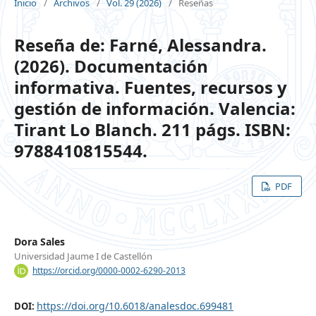
Inicio
/
Archivos
/
Vol. 29 (2026)
/
Reseñas
Reseña de: Farné, Alessandra.
(2026). Documentación
informativa. Fuentes, recursos y
gestión de información. Valencia:
Tirant Lo Blanch. 211 págs. ISBN:
9788410815544.
PDF
Dora Sales
Universidad Jaume I de Castellón
https://orcid.org/0000-0002-6290-2013
https://doi.org/10.6018/analesdoc.699481
DOI: