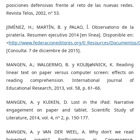
posiciones defensivas frente al reto de las nuevas redes.
Revista Telos, 2002, nº 53.
JIMÉNEZ, H.; MARTÍN, B. y PALAO, Í. Observatorio de la
piratería. Resumen ejecutivo 2014 [en línea]. Disponible en:
<
http://www.federacioneditores.org/0_Resources/Documentos/O
[Consulta: 7 de diciembre de 2015].
MANGEN, A.; WALGERMO, B. y KOLBJøNNICK, K. Reading
linear text on paper versus computer screen: effects on
reading comprehension. International Journal of
Educational Research, 2013, vol. 58, p. 61–66.
MANGEN, A. y KUIKEN, D. Lost in the iPad: Narrative
engagement on paper and tablet. Scientific Study of
Literature, 2014, vol. 4, nº 2, p. 150-177.
MANGEN, A. y VAN DER WEEL, A. Why don’t we read
hypertext novels? Forthcoming in Convergence.