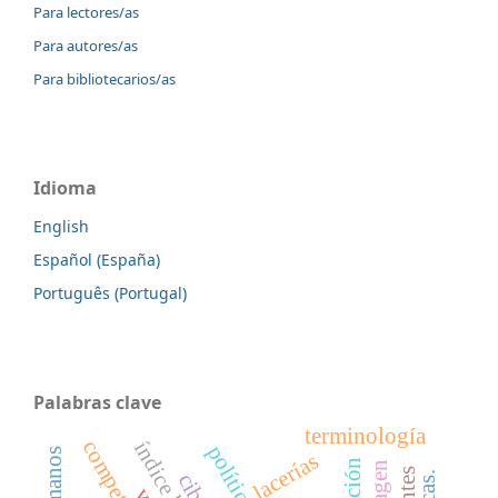
Para lectores/as
Para autores/as
Para bibliotecarios/as
Idioma
English
Español (España)
Português (Portugal)
Palabras clave
terminología
competencias
índice h
lacerías