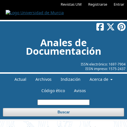
Revistas UM
Registrarse
Entrar
Anales de
Documentación
ISSN electrónico:
1697-7904
ISSN impreso:
1575-2437
Actual
Archivos
Indización
Acerca de
Código ético
Avisos
Buscar