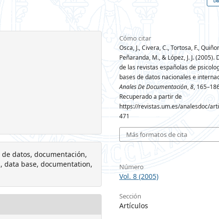
Cómo citar
Osca, J., Civera, C., Tortosa, F., Quiño
Peñaranda, M., & López, J. J. (2005). 
de las revistas españolas de psicolo
bases de datos nacionales e internac
Anales De Documentación
,
8
, 165–186
Recuperado a partir de
https://revistas.um.es/analesdoc/art
471
Más formatos de cita
es de datos, documentación,
als, data base, documentation,
Número
Vol. 8 (2005)
Sección
Artículos