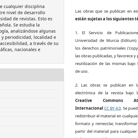
de cualquier disciplina
Las obras que se publican en est
tre nivel de desarrollo
sidad de revistas. Esto es
están sujetas a los siguientes 
añola. Se estudia la
logía, analizándose algunas
1. El Servicio de Publicacion
y periodicidad, localidad e
Universidad de Murcia (Editum)
 accesibilidad, a través de su
los derechos patrimoniales ('copy
áficas, nacionales e
las obras publicadas, y favorece y 
reutilización de las mismas bajo l
de uso.
2. Las obras se publican en l
electrónica de la revista bajo l
Creative Commons Atri
Internacional
CC BY 4.0
. Se pued
redistribuir el material en cualqui
formato y remezclar, transformar
partir del material para cualquier 