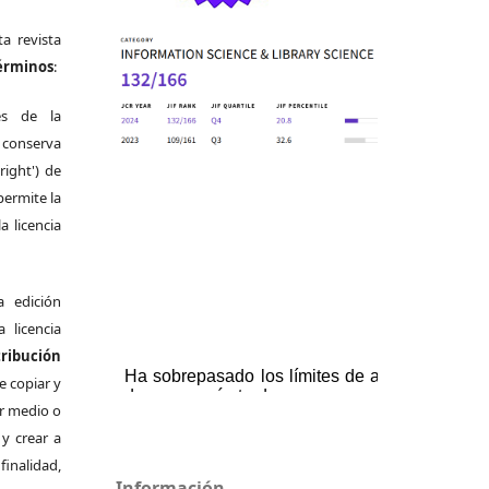
a revista
términos
:
es de la
 conserva
right') de
permite la
a licencia
a edición
a licencia
bución
e copiar y
er medio o
 y crear a
finalidad,
Información