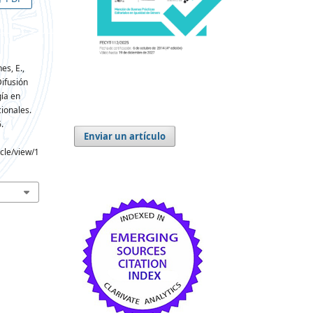
nes, E.,
Difusión
gía en
ionales.
.
Enviar un artículo
icle/view/1