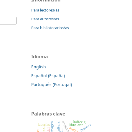
Para lectores/as
Para autores/as
Para bibliotecarios/as
Idioma
English
Español (España)
Português (Portugal)
Palabras clave
índice g
agricultura.
lacerías
índice r
libro-arte