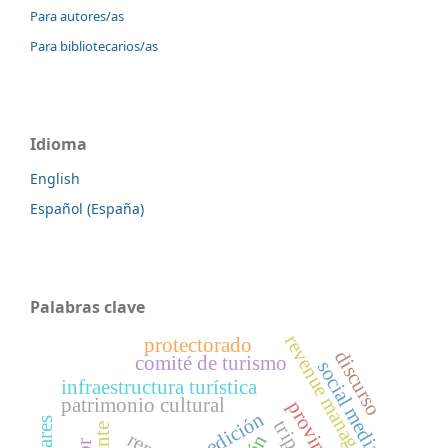
Para autores/as
Para bibliotecarios/as
Idioma
English
Español (España)
Palabras clave
revenue management
protectorado
discurso
comité de turismo
social media
infraestructura turística
patrimonio cultural
medición