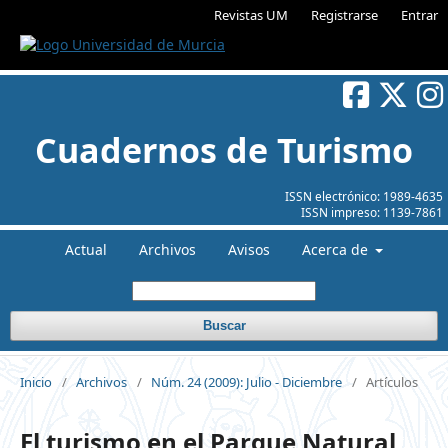
Revistas UM
Registrarse
Entrar
Cuadernos de Turismo
ISSN electrónico:
1989-4635
ISSN impreso:
1139-7861
Actual
Archivos
Avisos
Acerca de
Buscar
Inicio
/
Archivos
/
Núm. 24 (2009): Julio - Diciembre
/
Artículos
El turismo en el Parque Natural