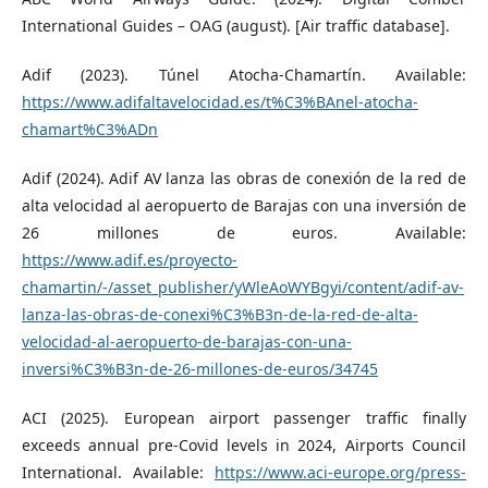
International Guides – OAG (august). [Air traffic database].
Adif (2023). Túnel Atocha-Chamartín. Available:
https://www.adifaltavelocidad.es/t%C3%BAnel-atocha-
chamart%C3%ADn
Adif (2024). Adif AV lanza las obras de conexión de la red de
alta velocidad al aeropuerto de Barajas con una inversión de
26 millones de euros. Available:
https://www.adif.es/proyecto-
chamartin/-/asset_publisher/yWleAoWYBgyi/content/adif-av-
lanza-las-obras-de-conexi%C3%B3n-de-la-red-de-alta-
velocidad-al-aeropuerto-de-barajas-con-una-
inversi%C3%B3n-de-26-millones-de-euros/34745
ACI (2025). European airport passenger traffic finally
exceeds annual pre-Covid levels in 2024, Airports Council
International. Available:
https://www.aci-europe.org/press-