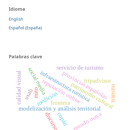
Idioma
English
Español (España)
Palabras clave
servicio de turismo
social media
infraestructura turística
provincias españolas
calidad visual
tripadvisor
reputación online
patrimonio cultural
tránsito
mito
usali
medición
frontera
modelización y análisis territorial
mundo maya
discurso
copán