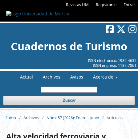
Revistas UM
Registrarse
Entrar
Cuadernos de Turismo
ISSN electrónico:
1989-4635
ISSN impreso:
1139-7861
Actual
Archivos
Avisos
Acerca de
Buscar
Inicio
/
Archivos
/
Núm. 57 (2026): Enero - Junio
/
Artículos
Alta velocidad ferroviaria y