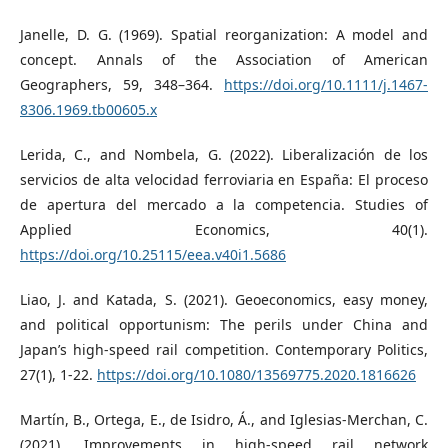
Janelle, D. G. (1969). Spatial reorganization: A model and
concept. Annals of the Association of American
Geographers, 59, 348–364.
https://doi.org/10.1111/j.1467-
8306.1969.tb00605.x
Lerida, C., and Nombela, G. (2022). Liberalización de los
servicios de alta velocidad ferroviaria en España: El proceso
de apertura del mercado a la competencia. Studies of
Applied Economics, 40(1).
https://doi.org/10.25115/eea.v40i1.5686
Liao, J. and Katada, S. (2021). Geoeconomics, easy money,
and political opportunism: The perils under China and
Japan’s high-speed rail competition. Contemporary Politics,
27(1), 1-22.
https://doi.org/10.1080/13569775.2020.1816626
Martín, B., Ortega, E., de Isidro, Á., and Iglesias-Merchan, C.
(2021). Improvements in high-speed rail network