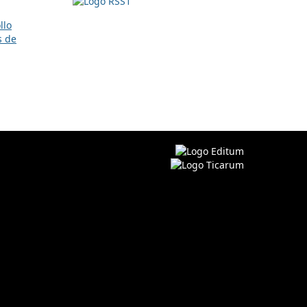
llo
s de