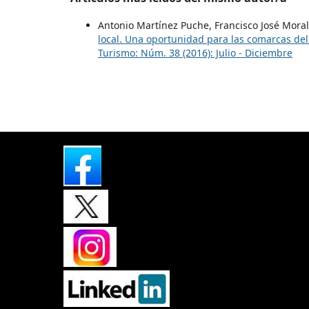
Antonio Martínez Puche, Francisco José Mora
local. Una oportunidad para las comarcas del V
Turismo: Núm. 38 (2016): Julio - Diciembre