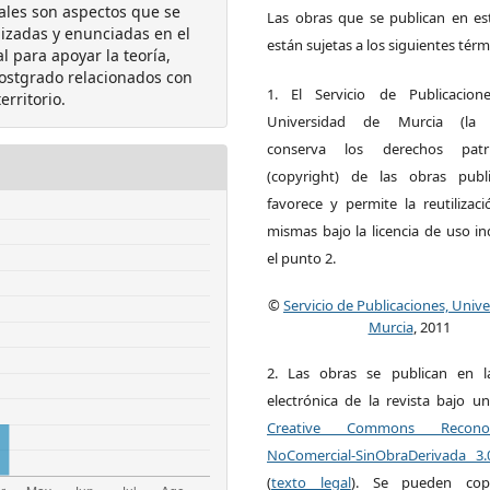
ocales son aspectos que se
Las obras que se publican en est
lizadas y enunciadas en el
están sujetas a los siguientes térm
 para apoyar la teoría,
ostgrado relacionados con
1. El Servicio de Publicacion
erritorio.
Universidad de Murcia (la ed
conserva los derechos patri
(copyright) de las obras publ
favorece y permite la reutilizac
mismas bajo la licencia de uso i
el punto 2.
©
Servicio de Publicaciones, Univ
Murcia
, 2011
2. Las obras se publican en l
electrónica de la revista bajo un
Creative Commons Reconoci
NoComercial-SinObraDerivada 3
(
texto legal
). Se pueden copia