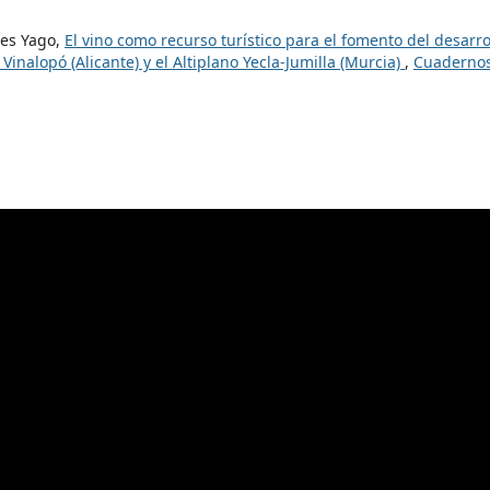
les Yago,
El vino como recurso turístico para el fomento del desarro
inalopó (Alicante) y el Altiplano Yecla-Jumilla (Murcia)
,
Cuaderno