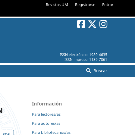
Revistas UM
Registrarse
Entrar
ISSN electrónico:
1989-4635
ISSN impreso:
1139-7861
Buscar
Información
N
Para lectores/as
Para autores/as
Para bibliotecarios/as
PDF