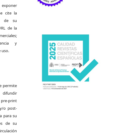
exponer
e cite la
al de su
 URL de la
merciales;
encia y
e uso.
Se permite
difundir
pre-print
y/o post-
da para su
es de su
irculación