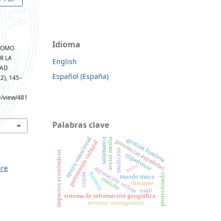
Idioma
 COMO
R LA
English
DAD
Español (España)
22), 145–
le/view/481
Palabras clave
apoyo emocional
gestión hotelera
social media
salamanca
provincias españolas
patrimonio cultural
medición
impactos económicos
tripadvisor
mito
bre
reputación online
frontera
copán
protectorado
mundo maya
tránsito
discurso
usali
sistema de información geográfica
revenue management