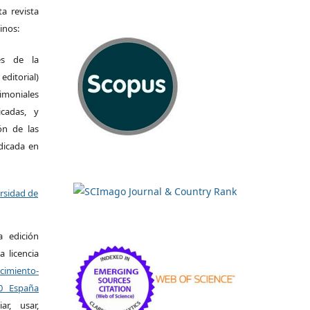
a revista
inos:
es de la
itorial)
moniales
icadas, y
ión de las
ndicada en
ersidad de
a edición
a licencia
miento-
.0 España
r, usar,