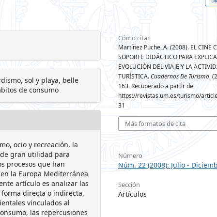
Cómo citar
Martínez Puche, A. (2008). EL CINE
SOPORTE DIDÁCTICO PARA EXPLICA
EVOLUCIÓN DEL VIAJE Y LA ACTIVI
TURÍSTICA.
Cuadernos De Turismo
, (
rdismo, sol y playa, belle
163. Recuperado a partir de
hábitos de consumo
https://revistas.um.es/turismo/artic
31
Más formatos de cita
mo, ocio y recreación, la
 de gran utilidad para
Número
los procesos que han
Núm. 22 (2008): Julio - Diciem
, en la Europa Mediterránea
nte artículo es analizar las
Sección
forma directa o indirecta,
Artículos
ientales vinculados al
e consumo, las repercusiones