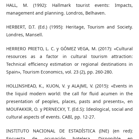
HALL, M. (1992): Hallmark tourist events: Impacts,
management and planning. Londros, Belhaven.
HERBERT, D.T. (Ed.) (1995): Heritage, Tourism and Society.
Londres, Mansell.
HERRERO PRIETO, L. C. y GÓMEZ VEGA, M. (2017): «Cultural
resources as a factor in cultural tourism attraction:
Technical efficiency estimation or regional destinations in
Spain», Tourism Economics, vol. 23 (2), pp. 260-280.
HOLLINSHEAD, K., KUON, V. y ALAJMI, V. (2015): «Events in
the liquid modern world: the call for fluid acumen in the
presentation of peoples, places, pasts and presents», en
MOUFAKKIR, O. y PERNECKY, T. (Ed.S): Ideological, social and
cultural aspects of events. CABI, pp. 12-27.
INSTITUTO NACIONAL DE ESTADÍSTICA (INE) (en red):
Encuesta de ocupación hotelera. Disponible en