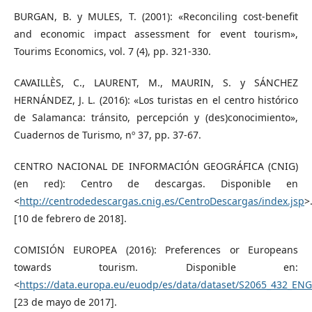
BURGAN, B. y MULES, T. (2001): «Reconciling cost-benefit
and economic impact assessment for event tourism»,
Tourims Economics, vol. 7 (4), pp. 321-330.
CAVAILLÈS, C., LAURENT, M., MAURIN, S. y SÁNCHEZ
HERNÁNDEZ, J. L. (2016): «Los turistas en el centro histórico
de Salamanca: tránsito, percepción y (des)conocimiento»,
Cuadernos de Turismo, nº 37, pp. 37-67.
CENTRO NACIONAL DE INFORMACIÓN GEOGRÁFICA (CNIG)
(en red): Centro de descargas. Disponible en
<
http://centrodedescargas.cnig.es/CentroDescargas/index.jsp
>
[10 de febrero de 2018].
COMISIÓN EUROPEA (2016): Preferences or Europeans
towards tourism. Disponible en:
<
https://data.europa.eu/euodp/es/data/dataset/S2065_432_ENG
[23 de mayo de 2017].