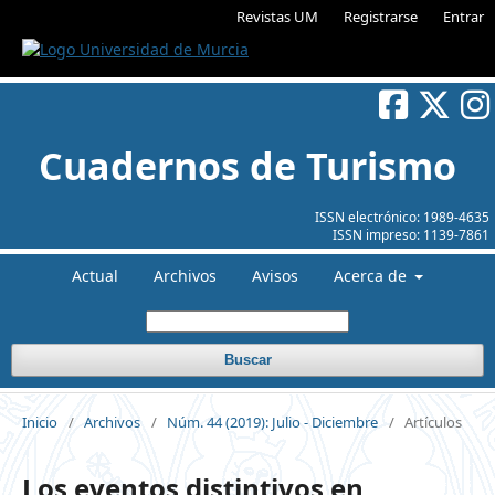
Revistas UM
Registrarse
Entrar
Cuadernos de Turismo
ISSN electrónico:
1989-4635
ISSN impreso:
1139-7861
Actual
Archivos
Avisos
Acerca de
Buscar
Inicio
/
Archivos
/
Núm. 44 (2019): Julio - Diciembre
/
Artículos
Los eventos distintivos en