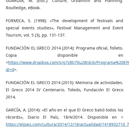
GUÀRDIA, M. (Eds.): Culture, Urbanism and Planning.
Routledge, eBook.
FORMICA, S. (1998): «The development of festivals and
special events studies», Festival Management and Event
Tourism, vol. 5 (3), pp. 131-137.
FUNDACIÓN EL GRECO 2014 (2014): Programa oficial, folleto.
Copia disponible en
<
https://www.dropbox.com/s/g7z8ti70u28nb3i/Programa%20E
dl=0
>.
FUNDACIÓN EL GRECO 2014 (2015): Memoria de actividades.
El Greco 2014 IV Centenario. Toledo, Fundación El Greco
2014.
GARCÍA, A. (2014): «El año en el que El Greco batió todos los
récords», Diario El País, 18/4/2014. Disponible en <
https://elpais.com/cultura/2014/12/18/actualidad/1418932710_