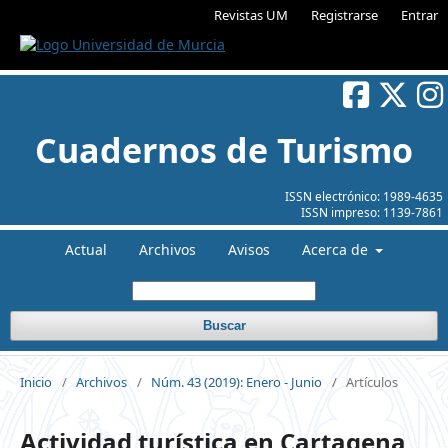
Revistas UM
Registrarse
Entrar
Cuadernos de Turismo
ISSN electrónico:
1989-4635
ISSN impreso:
1139-7861
Actual
Archivos
Avisos
Acerca de
Buscar
Inicio
/
Archivos
/
Núm. 43 (2019): Enero - Junio
/
Artículos
Actividad turística en Cartagena