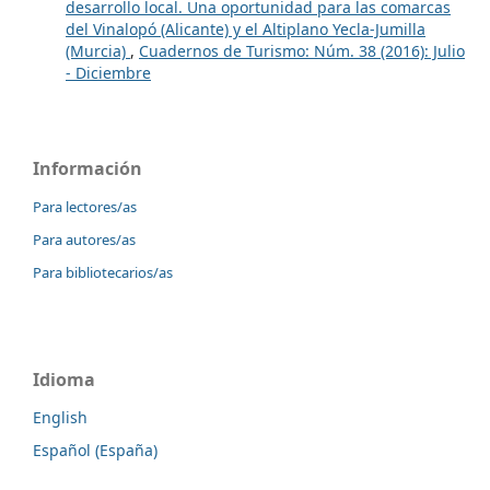
desarrollo local. Una oportunidad para las comarcas
del Vinalopó (Alicante) y el Altiplano Yecla-Jumilla
(Murcia)
,
Cuadernos de Turismo: Núm. 38 (2016): Julio
- Diciembre
Información
Para lectores/as
Para autores/as
Para bibliotecarios/as
Idioma
English
Español (España)