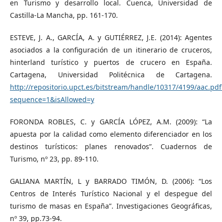
en Turismo y desarrollo local. Cuenca, Universidad de
Castilla-La Mancha, pp. 161-170.
ESTEVE, J. A., GARCÍA, A. y GUTIÉRREZ, J.E. (2014): Agentes
asociados a la configuración de un itinerario de cruceros,
hinterland turístico y puertos de crucero en España.
Cartagena, Universidad Politécnica de Cartagena.
http://repositorio.upct.es/bitstream/handle/10317/4199/aac.pdf
sequence=1&isAllowed=y
FORONDA ROBLES, C. y GARCÍA LÓPEZ, A.M. (2009): “La
apuesta por la calidad como elemento diferenciador en los
destinos turísticos: planes renovados”. Cuadernos de
Turismo, nº 23, pp. 89-110.
GALIANA MARTÍN, L y BARRADO TIMÓN, D. (2006): “Los
Centros de Interés Turístico Nacional y el despegue del
turismo de masas en España”. Investigaciones Geográficas,
nº 39, pp.73-94.