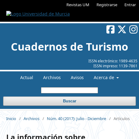
Revistas UM
Registrarse
Entrar
Cuadernos de Turismo
ISSN electrónico:
1989-4635
ISSN impreso:
1139-7861
Actual
Archivos
Avisos
Acerca de
Buscar
Inicio
/
Archivos
/
Núm. 40 (2017): Julio - Diciembre
/
Artículos
La información sobre