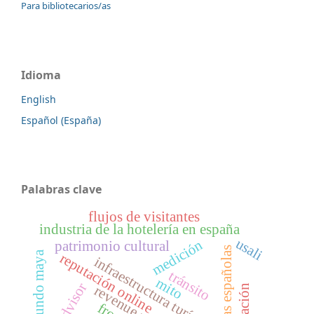
Para bibliotecarios/as
Idioma
English
Español (España)
Palabras clave
flujos de visitantes
industria de la hotelería en españa
usali
medición
patrimonio cultural
provincias españolas
mundo maya
reputación online
infraestructura turística
tránsito
mito
tripadvisor