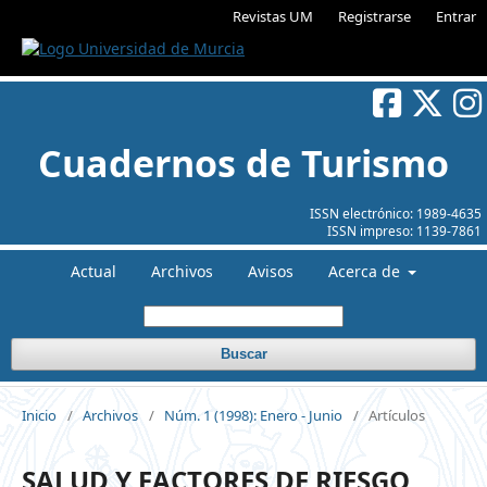
Revistas UM
Registrarse
Entrar
Cuadernos de Turismo
ISSN electrónico:
1989-4635
ISSN impreso:
1139-7861
Actual
Archivos
Avisos
Acerca de
Buscar
Inicio
/
Archivos
/
Núm. 1 (1998): Enero - Junio
/
Artículos
SALUD Y FACTORES DE RIESGO