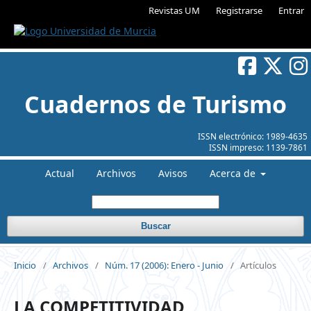
Revistas UM
Registrarse
Entrar
Cuadernos de Turismo
ISSN electrónico:
1989-4635
ISSN impreso:
1139-7861
Actual
Archivos
Avisos
Acerca de
Buscar
Inicio
/
Archivos
/
Núm. 17 (2006): Enero - Junio
/
Artículos
LA COMPETITIVIDAD