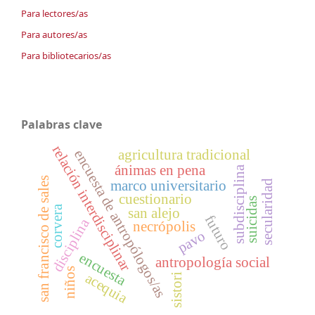
Para lectores/as
Para autores/as
Para bibliotecarios/as
Palabras clave
relación interdisciplinar
agricultura tradicional
encuesta de antropólogos/as
ánimas en pena
subdisciplina
san francisco de sales
secularidad
marco universitario
cuestionario
suicidas
corvera
san alejo
futuro
disciplina
necrópolis
pavo
encuesta
antropología social
niños
acequia
sistori