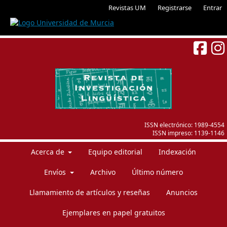
Revistas UM
Registrarse
Entrar
ISSN electrónico:
1989-4554
ISSN impreso:
1139-1146
Acerca de
Equipo editorial
Indexación
Envíos
Archivo
Último número
Llamamiento de artículos y reseñas
Anuncios
Ejemplares en papel gratuitos