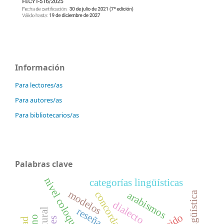
Información
Para lectores/as
Para autores/as
Para bibliotecarios/as
Palabras clave
nivel coloquial
categorías lingüísticas
modelos
concordancia
arabismos
dialecto
reseña