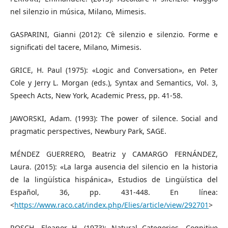
nel silenzio in música, Milano, Mimesis.
GASPARINI, Gianni (2012): C’è silenzio e silenzio. Forme e
significati del tacere, Milano, Mimesis.
GRICE, H. Paul (1975): «Logic and Conversation», en Peter
Cole y Jerry L. Morgan (eds.), Syntax and Semantics, Vol. 3,
Speech Acts, New York, Academic Press, pp. 41-58.
JAWORSKI, Adam. (1993): The power of silence. Social and
pragmatic perspectives, Newbury Park, SAGE.
MÉNDEZ GUERRERO, Beatriz y CAMARGO FERNÁNDEZ,
Laura. (2015): «La larga ausencia del silencio en la historia
de la lingüística hispánica», Estudios de Lingüística del
Español, 36, pp. 431-448. En línea:
<
https://www.raco.cat/index.php/Elies/article/view/292701
>
ROSCH, Eleanor H. (1973): Natural Categories. Cognitive