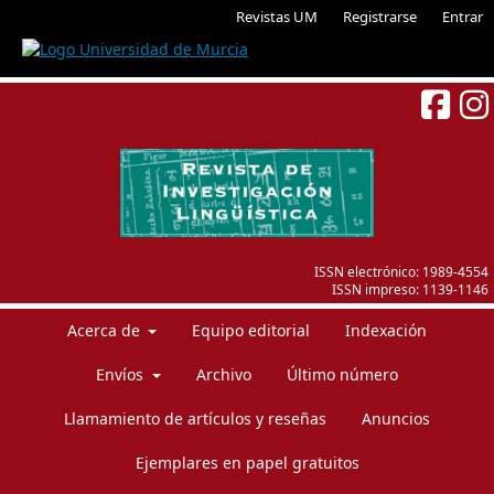
Revistas UM
Registrarse
Entrar
ISSN electrónico:
1989-4554
ISSN impreso:
1139-1146
Acerca de
Equipo editorial
Indexación
Envíos
Archivo
Último número
Llamamiento de artículos y reseñas
Anuncios
Ejemplares en papel gratuitos