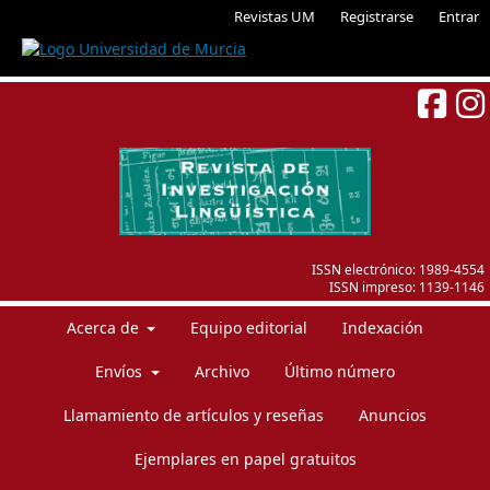
Revistas UM
Registrarse
Entrar
ISSN electrónico:
1989-4554
ISSN impreso:
1139-1146
Acerca de
Equipo editorial
Indexación
Envíos
Archivo
Último número
Llamamiento de artículos y reseñas
Anuncios
Ejemplares en papel gratuitos