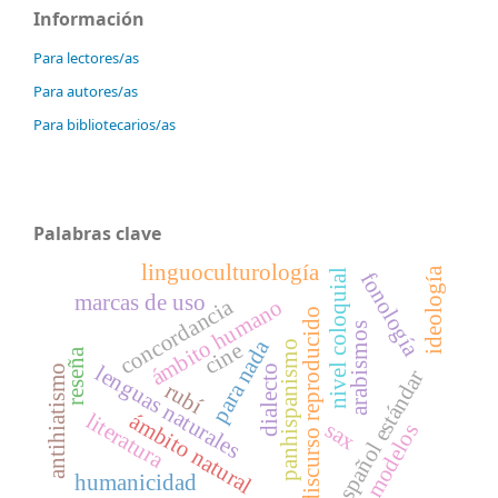
Información
Para lectores/as
Para autores/as
Para bibliotecarios/as
Palabras clave
linguoculturología
ideología
nivel coloquial
fonología
marcas de uso
concordancia
ámbito humano
discurso reproducido
arabismos
para nada
cine
panhispanismo
reseña
lenguas naturales
dialecto
antihiatismo
español estándar
rubí
ámbito natural
literatura
sax
modelos
humanicidad