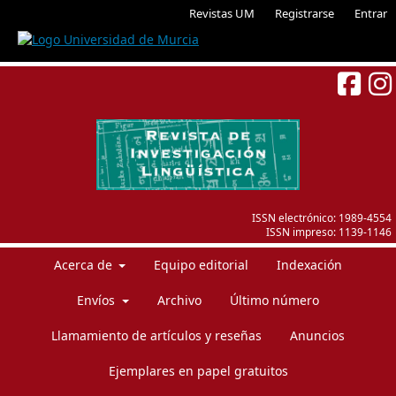
Revistas UM
Registrarse
Entrar
ISSN electrónico:
1989-4554
ISSN impreso:
1139-1146
Acerca de
Equipo editorial
Indexación
Envíos
Archivo
Último número
Llamamiento de artículos y reseñas
Anuncios
Ejemplares en papel gratuitos