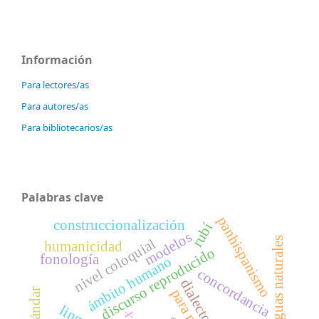
Información
Para lectores/as
Para autores/as
Para bibliotecarios/as
Palabras clave
panhispanismo
construccionalización
rubí
modelos
lenguas naturales
nivel coloquial
humanicidad
discurso reproducido
fonología
ámbito humano
concordancia
dialecto
para nada