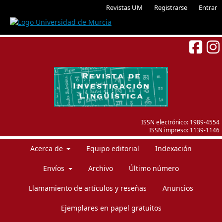
Revistas UM
Registrarse
Entrar
ISSN electrónico:
1989-4554
ISSN impreso:
1139-1146
Acerca de
Equipo editorial
Indexación
Envíos
Archivo
Último número
Llamamiento de artículos y reseñas
Anuncios
Ejemplares en papel gratuitos