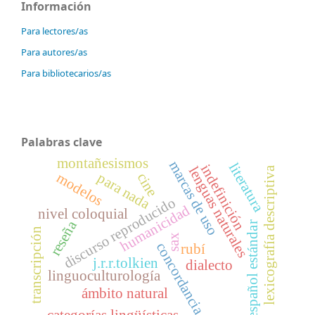
Información
Para lectores/as
Para autores/as
Para bibliotecarios/as
Palabras clave
montañesismos
marcas de uso
literatura
indefinición
lenguas naturales
lexicografía descriptiva
modelos
para nada
cine
discurso reproducido
humanicidad
nivel coloquial
reseña
español estándar
transcripción
sax
concordancia
rubí
j.r.r.tolkien
dialecto
linguoculturología
ámbito natural