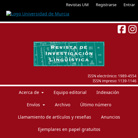
Revistas UM
Registrarse
Entrar
ISSN electrónico:
1989-4554
ISSN impreso:
1139-1146
Acerca de
Equipo editorial
Indexación
Envíos
Archivo
Último número
Llamamiento de artículos y reseñas
Anuncios
Ejemplares en papel gratuitos