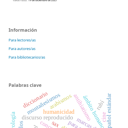
Información
Para lectores/as
Para autores/as
Para bibliotecarios/as
Palabras clave
diccionario
montañesismos
arabismos
antihiatismo
español estándar
ámbito humano
rubí
humanicidad
cine
discurso reproducido
marcas de uso
para nada
sax