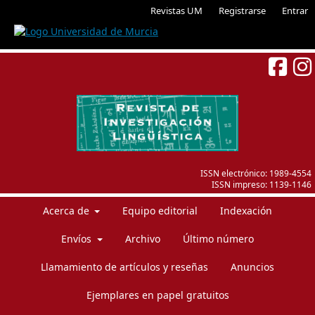
Revistas UM
Registrarse
Entrar
ISSN electrónico:
1989-4554
ISSN impreso:
1139-1146
Acerca de
Equipo editorial
Indexación
Envíos
Archivo
Último número
Llamamiento de artículos y reseñas
Anuncios
Ejemplares en papel gratuitos