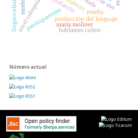
linguoculturología
concordancia
modelos
nivel coloquial
dialecto
panhispanismo
reseña
producción del lenguaje
maría moliner
hablantes cultos
Número actual