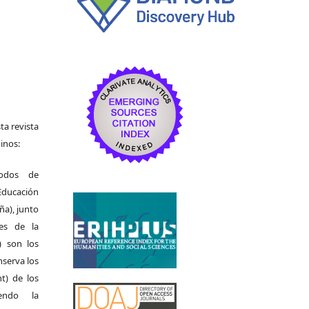
ta revista
inos:
odos de
Educación
ña), junto
nes de la
) son los
nserva los
t) de los
iendo la