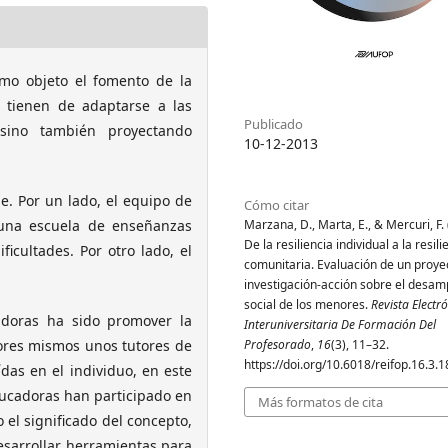
omo objeto el fomento de la
s tienen de adaptarse a las
Publicado
, sino también proyectando
10-12-2013
e. Por un lado, el equipo de
Cómo citar
Marzana, D., Marta, E., & Mercuri, F.
 una escuela de enseñanzas
De la resiliencia individual a la resili
icultades. Por otro lado, el
comunitaria. Evaluación de un proye
investigación-acción sobre el desa
social de los menores.
Revista Electr
adoras ha sido promover la
Interuniversitaria De Formación Del
Profesorado
,
16
(3), 11–32.
dores mismos unos tutores de
https://doi.org/10.6018/reifop.16.3.
das en el individuo, en este
educadoras han participado en
Más formatos de cita
el significado del concepto,
esarrollar herramientas para