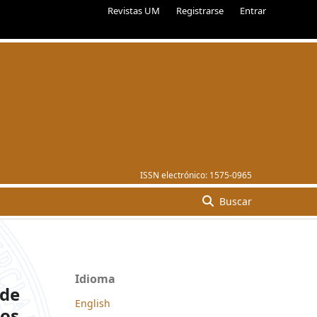
Revistas UM
Registrarse
Entrar
ISSN electrónico:
1575-0965
Buscar
Idioma
 de
English
los