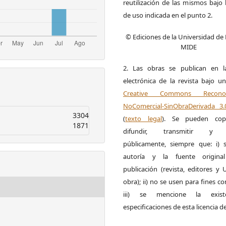
reutilización de las mismos bajo l
de uso indicada en el punto 2.
© Ediciones de la Universidad de
MIDE
2. Las obras se publican en l
electrónica de la revista bajo un
Creative Commons Reconoci
NoComercial-SinObraDerivada 3
3304
(
texto legal
). Se pueden copia
1871
difundir, transmitir y 
públicamente, siempre que: i) s
autoría y la fuente origin
publicación (revista, editores y
obra); ii) no se usen para fines co
iii) se mencione la exist
especificaciones de esta licencia d