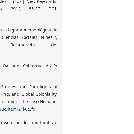
les, J. (Eds.) ‘New Keywords:
es, 29(1), 55-87. DOI:
mo categoría metodológica de
 Ciencias Sociales, Niñez y
. Recuperado de:
. Oakland, California: AK Pr
al Studies and Paradigms of
king, and Global Coloniality,
duction of the Luso-Hispanic
g/uc/item/21k6t3fq
 invención de la naturaleza.