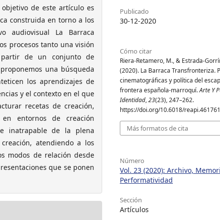
objetivo de este artículo es
Publicado
ca construida en torno a los
30-12-2020
vo audiovisual La Barraca
os procesos tanto una visión
Cómo citar
 partir de un conjunto de
Riera-Retamero, M., & Estrada-Gorrín
al proponemos una búsqueda
(2020). La Barraca Transfronteriza. 
cinematográficas y política del escap
teticen los aprendizajes de
frontera española-marroquí.
Arte Y P
ncias y el contexto en el que
Identidad
,
23
(23), 247–262.
turar recetas de creación,
https://doi.org/10.6018/reapi.46176
 en entornos de creación
Más formatos de cita
 e inatrapable de la plena
 creación, atendiendo a los
los modos de relación desde
Número
representaciones que se ponen
Vol. 23 (2020): Archivo, Memor
Performatividad
Sección
Artículos