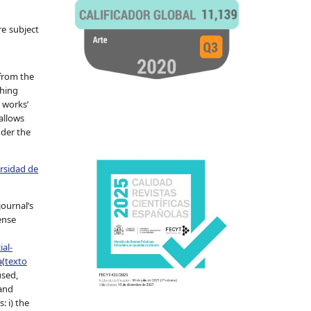
re subject
 from the
shing
 works’
allows
nder the
ersidad de
journal’s
ense
al-
a
(
texto
used,
 and
: i) the