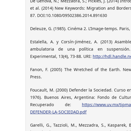
De Genova, N.; Mezzadra, S.; Pickles, J. (2014) Intr
et al. (2014) New Keywords: Migration and Borders,
87. DOI:10.1080/09502386.2014.891630
Deleuze, G. (1985). Cinéma 2. L’Image-temps. Paris, 
Estalella, A. y Corsín-Jiménez, A. (2013) Asambl
ambulatoria de una política en suspensión.
Experimental, 13(4), 73-88. URI:
http://hdl.handle.
Fanon, F. (2005) The Wretched of the Earth. New
Press.
Foucault, M. (2000) Defender la Sociedad. Curso en
1976). Buenos Aires, Argentina: Fondo de Cultu
Recuperado de:
https://www.uv.mx/tipma
DEFENDER-LA-SOCIEDAD.pdf
Garelli, G., Tazzioli, M., Mezzadra, S., Kasparek, B