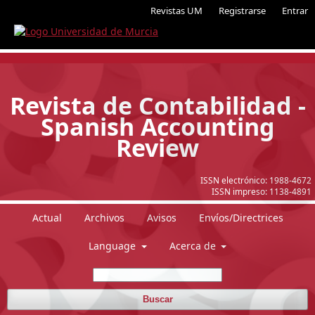
Revistas UM
Registrarse
Entrar
Revista de Contabilidad -
Spanish Accounting
Review
ISSN electrónico:
1988-4672
ISSN impreso:
1138-4891
Actual
Archivos
Avisos
Envíos/Directrices
Language
Acerca de
Buscar