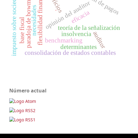
impuesto sobre sociedades
flexibilidad financiera
beneficios
paradoja de bowman
opinión del auditor
necesidades
.
eficacia
base fiscal
teoría de la señalización
auditor
insolvencia
benchmarking
determinantes
consolidación de estados contables
Número actual