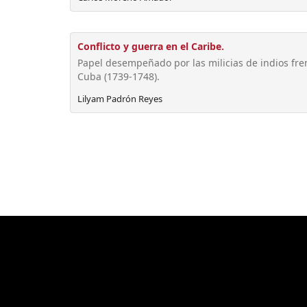
Conflicto y guerra en el Caribe.
Papel desempeñado por las milicias de indios fren
Cuba (1739-1748).
Lilyam Padrón Reyes