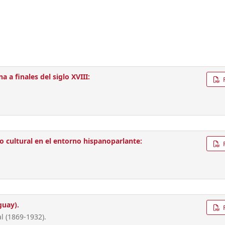
a a finales del siglo XVIII:
io cultural en el entorno hispanoparlante:
guay).
l (1869-1932).