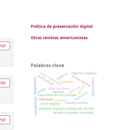
Política de preservación digital
Otras revistas americanistas
PDF
Palabras clave
redes culturales
imperio español
justicia
ocasio alonso
podcasting
magallanes
diplomático
luisiana
PDF
elcano
molucas
edad moderna
ivoox
nativos
especiería
expulsión de los jesuitas
soundcloud
virreinato
podcast
estados unidos
clero regular
instituto hispano cubano de sevilla
ricardo elizondo elizondo
PDF