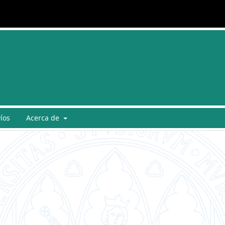
íos
Acerca de