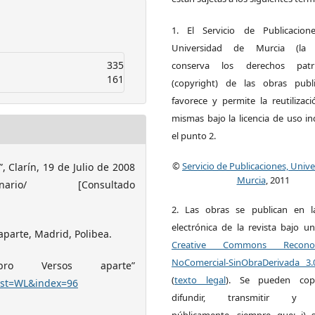
1. El Servicio de Publicacion
Universidad de Murcia (la ed
335
conserva los derechos patri
161
(copyright) de las obras publ
favorece y permite la reutilizac
mismas bajo la licencia de uso i
el punto 2.
©
Servicio de Publicaciones, Univ
”, Clarín, 19 de Julio de 2008
Murcia
, 2011
traordinario/ [Consultado
2. Las obras se publican en l
electrónica de la revista bajo un
aparte, Madrid, Polibea.
Creative Commons Reconoci
NoComercial-SinObraDerivada 3
bro Versos aparte”
(
texto legal
). Se pueden copia
ist=WL&index=96
difundir, transmitir y 