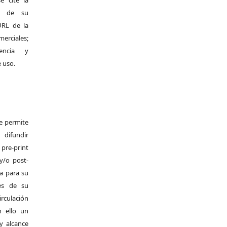
e cite la
al de su
 URL de la
merciales;
encia y
e uso.
Se permite
difundir
pre-print
y/o post-
da para su
es de su
irculación
 ello un
y alcance