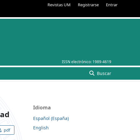
Revistas UM
Registrarse
Entrar
ISSN electrónico:
1989-4619
Buscar
Idioma
dad
Español (España)
English
pdf