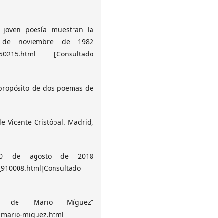
e joven poesía muestran la
7 de noviembre de 1982
04_850215.html [Consultado
A propósito de dos poemas de
de Vicente Cristóbal. Madrid,
, 30 de agosto de 2018
2_910008.html[Consultado
as de Mario Míguez”
-mario-miguez.html