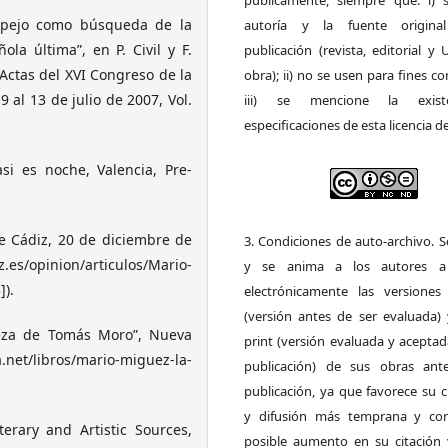
públicamente, siempre que: i) s
espejo como búsqueda de la
autoría y la fuente origin
la última”, en P. Civil y F.
publicación (revista, editorial y
Actas del XVI Congreso de la
obra); ii) no se usen para fines co
9 al 13 de julio de 2007, Vol.
iii) se mencione la exist
especificaciones de esta licencia d
si es noche, Valencia, Pre-
de Cádiz, 20 de diciembre de
3. Condiciones de auto-archivo. 
on/articulos/Mario-
y se anima a los autores a 
).
electrónicamente las versiones 
(versión antes de ser evaluada) 
beza de Tomás Moro”, Nueva
print (versión evaluada y acepta
net/libros/mario-miguez-la-
publicación) de sus obras ant
publicación, ya que favorece su c
y difusión más temprana y con
erary and Artistic Sources,
posible aumento en su citación 