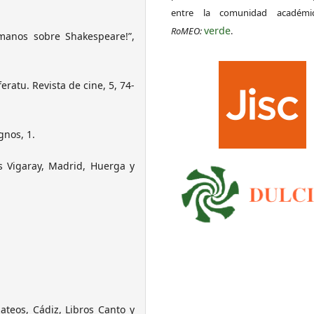
entre la comunidad académ
verde
RoMEO:
.
manos sobre Shakespeare!”,
ratu. Revista de cine, 5, 74-
gnos, 1.
s Vigaray, Madrid, Huerga y
teos, Cádiz, Libros Canto y