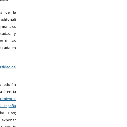
es de la
itorial)
moniales
icadas, y
ión de las
ndicada en
ersidad de
a edición
a licencia
miento-
.0 España
r, usar,
exponer