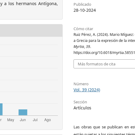
 y a los hermanos Antígona,
Publicado
28-10-2024
Cómo citar
Ruiz Pérez, A. (2024). Mario Míguez: 
a Grecia para la expresión de la inte
Myrtia
,
39
.
https://doi.org/10.6018/myrtia.5855
Más formatos de cita
Número
Vol. 39 (2024)
Sección
Artículos
Las obras que se publican en est
están sujetas a los siguientes térm