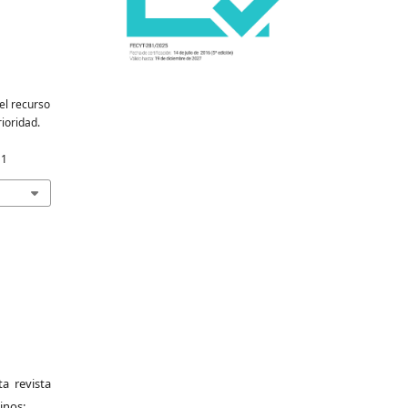
el recurso
rioridad.
11
a revista
inos: