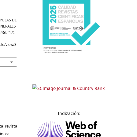
CÚPULAS DE
ENERALES
onte
, (17).
cle/view/3
Indización:
a revista
inos: