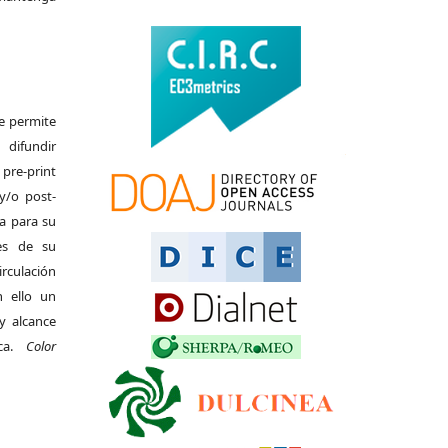
Se permite
difundir
pre-print
y/o post-
da para su
es de su
irculación
 ello un
y alcance
ica.
Color