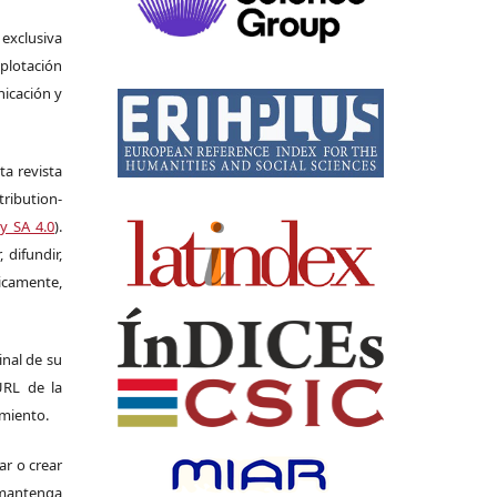
 exclusiva
plotación
nicación y
ta revista
ribution-
y SA 4.0
).
 difundir,
camente,
ginal de su
 URL de la
imiento.
ar o crear
e mantenga