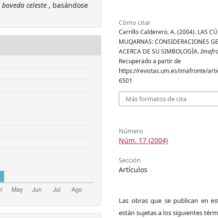
a
boveda celeste
, basándose
Cómo citar
Carrillo Calderero, A. (2004). LAS 
MUQARNAS: CONSIDERACIONES G
ACERCA DE SU SIMBOLOGÍA.
Imafr
Recuperado a partir de
https://revistas.um.es/imafronte/arti
6501
Más formatos de cita
Número
Núm. 17 (2004)
Sección
Artículos
Las obras que se publican en est
están sujetas a los siguientes térm