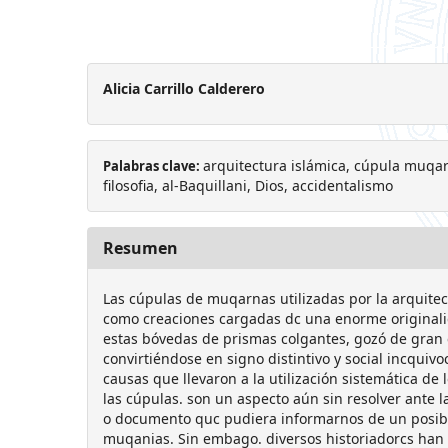
Alicia Carrillo Calderero
arquitectura islámica, cúpula muqar
Palabras clave:
filosofia, al-Baquillani, Dios, accidentalismo
Resumen
Las cúpulas de muqarnas utilizadas por la arquitec
como creaciones cargadas dc una enorme originalid
estas bóvedas de prismas colgantes, gozó de gran éx
convirtiéndose en signo distintivo y social incquivoc
causas que llevaron a la utilización sistemática de
las cúpulas. son un aspecto aún sin resolver ante 
o documento quc pudiera informarnos de un posible
muqanias. Sin embago. diversos historiadorcs han 