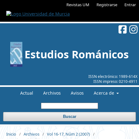
Revistas UM
Registrarse
Entrar
Estudios Románicos
ISSN electrónico:
1989-614X
ISSN impreso:
0210-4911
Actual
Archivos
Avisos
Acerca de
Buscar
Inicio
/
Archivos
/
Vol 16-17, Núm 2 (2007)
/