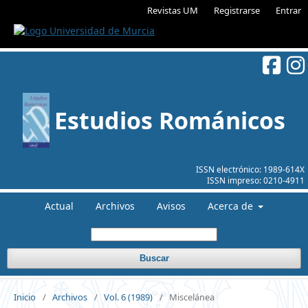
Revistas UM
Registrarse
Entrar
Estudios Románicos
ISSN electrónico:
1989-614X
ISSN impreso:
0210-4911
Actual
Archivos
Avisos
Acerca de
Buscar
Inicio
/
Archivos
/
Vol. 6 (1989)
/
Miscelánea